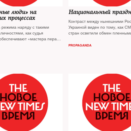
ные люди» на
Национальный празд
их процессах
Контраст между нынешними Рос
ь режима наряду с такими
Украиной виден по тому, как С
личностями, как судья
стран осветили обмен пленным
 обеспечивают «мастера пера» и
украинцев это был национальны
льтуры», постоянно меняющие
для российской пропаганды —
PROPAGANDA
. Они ярко проявили себя в
освобождение Кирилла Вышинск
Устинова, отмечает публицист
подробностями — публицист
Иг
нко