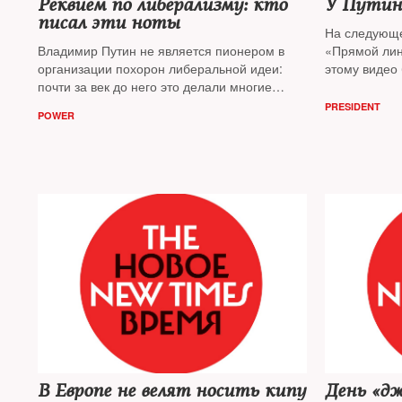
Реквием по либерализму: кто
У Путин
писал эти ноты
На следующе
Владимир Путин не является пионером в
«Прямой лин
организации похорон либеральной идеи:
этому видео 
почти за век до него это делали многие
и 170 тыс. д
вожди тоталитарных режимов, от Муссолини
Яковенко
счи
PRESIDENT
POWER
до Сталина. Но их идеи и режимы умерли
в этой аудит
раньше, чем то, что они торжественно
чем опросы
хоронили, отмечает публицист
Игорь
Яковенко
В Европе не велят носить кипу
День «д