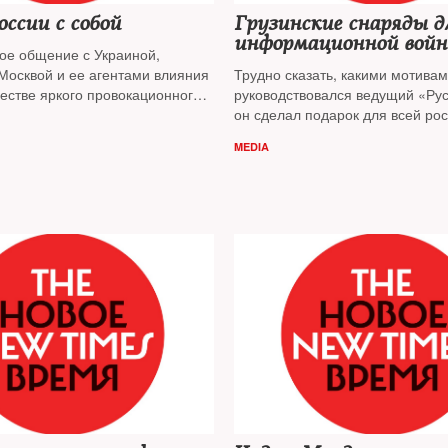
оссии с собой
Грузинские снаряды д
информационной вой
ое общение с Украиной,
Москвой и ее агентами влияния
Трудно сказать, какими мотива
честве яркого провокационного
руководствовался ведущий «Рус
алось. Вместо этого
он сделал подарок для всей ро
 в минувшую пятницу «Россия
политической и информационно
MEDIA
вала с «Россией 1». О провале
не упустившей такой шанс. Пуб
ткой акции — публицист
Игорь
Яковенко
— о большом праздни
пропагандистов