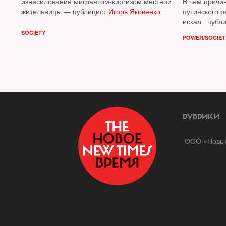
изнасилование мигрантом-киргизом местной
В чем причи
жительницы — публицист
Игорь Яковенко
путинского 
искал публ
SOCIETY
POWER/SOCIET
РУБРИКИ
ООО «Новые