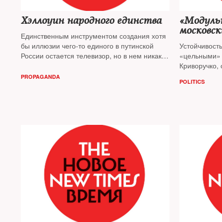
Хэллоуин народного единства
«Модуль
московск
Единственным инструментом создания хотя
бы иллюзии чего-то единого в путинской
Устойчивост
России остается телевизор, но в нем никаких
«цельными» 
следов Дня народного единства за время
Криворучко,
праздника публицисту
Игорю Яковенко
«мастера ку
PROPAGANDA
POLITICS
обнаружить не удалось
точку зрения
деле Павла 
Игорь Якове