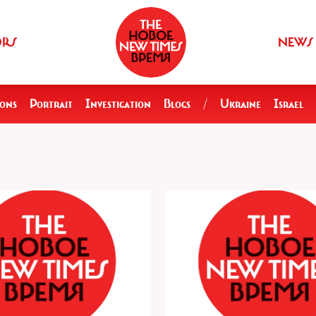
ORS
NEWS
ions
Portrait
Investigation
Blogs
/
Ukraine
Israel