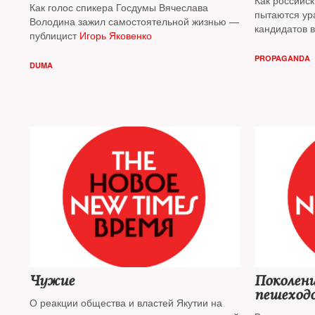
Как российс
Как голос спикера Госдумы Вячеслава
пытаются ур
Володина зажил самостоятельной жизнью —
кандидатов 
публицист
Игорь Яковенко
породить хао
публицист
Иг
PROPAGANDA
DUMA
Чужие
Поколен
пешеход
О реакции общества и властей Якутии на