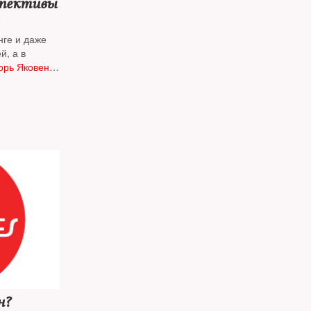
спективы
нге и даже
й, а в
орь Яковенко
ких событий
н?