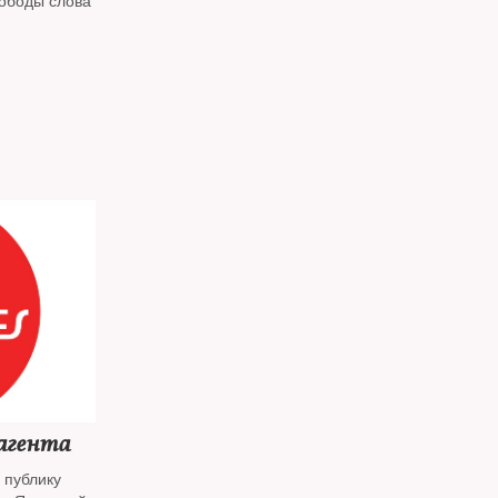
вободы слова
агента
 публику