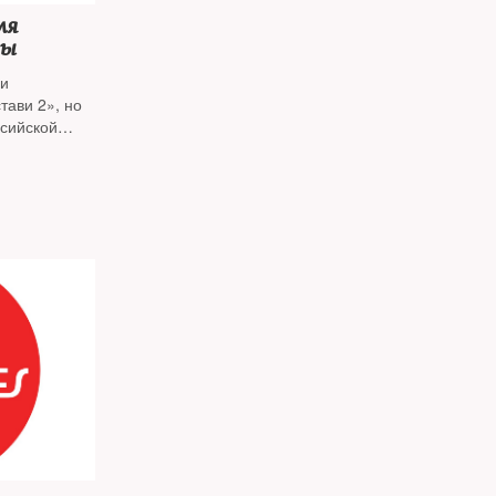
ля
ны
ми
тави 2», но
ссийской
й обслуги,
лицист
Игорь
ке