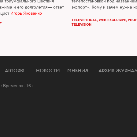
на триумфального шествия
телепостановкой под название
режима и его долголетия— ответ
экспорт». Кому и зачем нужна н
ицист
Игорь Яковенко
истерики по поводу НКО?
TELEVERTICAL
,
WEB EXCLUSIVE
,
PRO
Y
TELEVISION
АВТОРЫ
НОВОСТИ
МНЕНИЯ
АРХИВ ЖУРНА
 Времена». 16+