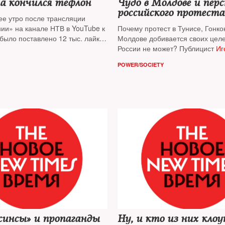
а кончился тефлон
Чудо в Молдове и пер
российского протеста
е утро после трансляции
ии» на канале НТВ в YouTube к
Почему протест в Тунисе, Гонко
было поставлено 12 тыс. лайков
Молдове добивается своих целе
излайков. Публицист
Игорь
России не может? Публицист
Иг
тает: 7% поддержки президента
извлекает два урока из молдавс
POWER/SOCIETY
ории ближе к реальной картине,
 ВЦИОМ
жинсы» и пропаганды
Ну, и кто из них клоу