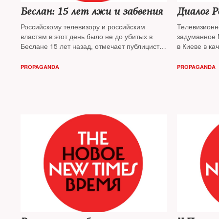
Беслан: 15 лет лжи и забвения
Диалог Р
Российскому телевизору и российским
Телевизионн
властям в этот день было не до убитых в
задуманное 
Беслане 15 лет назад, отмечает публицист
в Киеве в ка
Игорь Яковенко
. А те, что вспоминали о
жеста, не уд
трагедии, продолжали воспроизводить
«телемоста»
PROPAGANDA
PROPAGANDA
лживые пропагандистские конструкции 2004
1» разговари
года
пропагандис
Яковенко