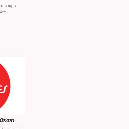
го спора
ах—
ойкот