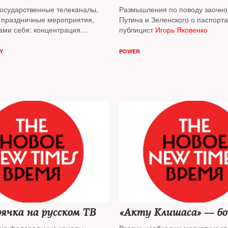
государственные телеканалы,
Размышления по поводу заочно
праздничные мероприятия,
Путина и Зеленского о паспорт
ами себя: концентрация
публицист
Игорь Яковенко
стигла невиданной силы,
т публицист
Игорь Яковенко
Y
POWER
рячка на русском ТВ
«Акту Клишаса» — б