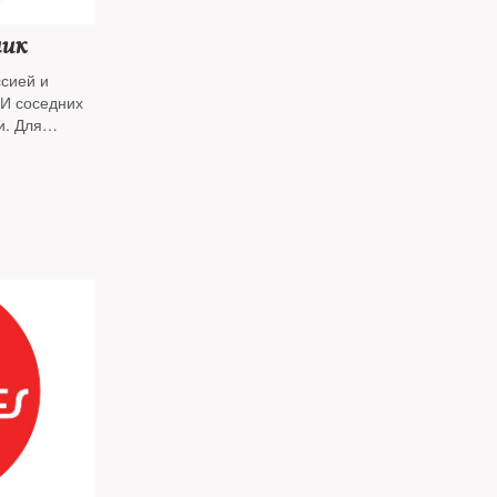
ник
сией и
МИ соседних
и. Для
й праздник,
ого. С
орь Яковенко