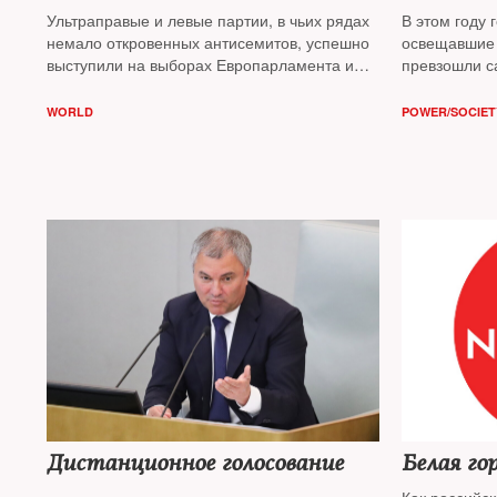
Ультраправые и левые партии, в чьих рядах
В этом году 
немало откровенных антисемитов, успешно
освещавшие 
выступили на выборах Европарламента и
превзошли с
получают все больше поводов для
пошлости до
легализации крайних взглядов. Это уже
констатируе
WORLD
POWER/SOCIET
влияет на общественный климат в Европе,
отмечает публицист
Игорь Яковенко
Дистанционное голосование
Белая го