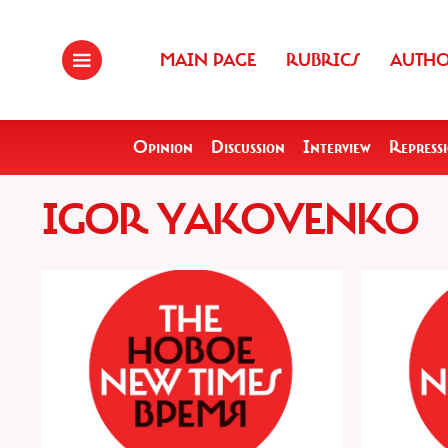
MAIN PAGE
RUBRICS
AUTH
Opinion
Discussion
Interview
Repress
IGOR YAKOVENKO