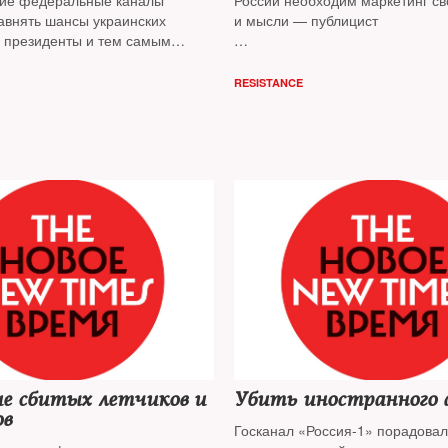
кие федеральные каналы
России необходим маркетинг с
авнять шансы украинских
и мысли — публицист
в президенты и тем самым
с. За вас телевизор смотрит
Игорь Яковенко
орь Яковенко
RESISTANCE
ие сбитых летчиков и
Убить иностранного 
ов
Госканал «Россия-1» порадовал