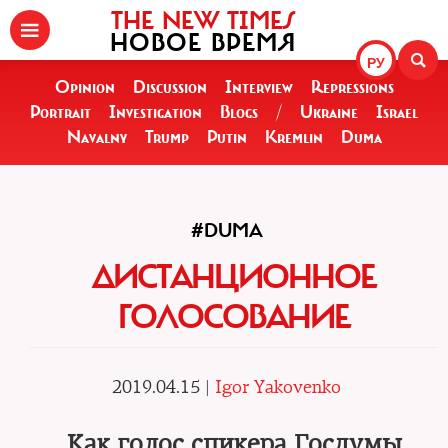
THE NEW TIMES
НОВОЕ ВРЕМЯ
РУ
Opinion
Discussion
Interview
Repressions
Portrait
Investigation
Blogs
/
Ukraine
Israel
Navalny
Trump
Putin
Kremlin
Duma
#DUMA
ДИСТАНЦИОННОЕ
ГОЛОСОВАНИЕ
2019.04.15 |
Igor Yakovenko
Как голос спикера Госдумы