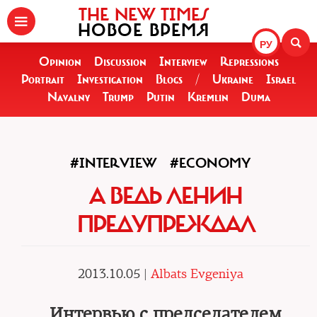
THE NEW TIMES
НОВОЕ ВРЕМЯ
РУ
Opinion
Discussion
Interview
Repressions
Portrait
Investigation
Blogs
/
Ukraine
Israel
Navalny
Trump
Putin
Kremlin
Duma
#INTERVIEW
#ECONOMY
А ВЕДЬ ЛЕНИН
ПРЕДУПРЕЖДАЛ
2013.10.05 |
Albats Evgeniya
Интервью с председателем