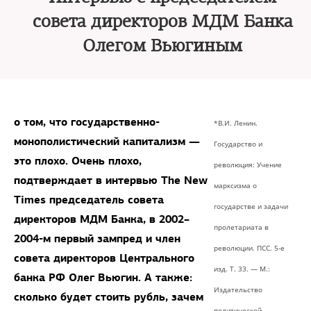
совета директоров МДМ Банка
Олегом Вьюгиным
о том, что государственно-
*В.И. Ленин.
монополистический капитализм —
Государство и
это плохо. Очень плохо,
революция: Учение
подтверждает в интервью The New
марксизма о
Times председатель совета
государстве и задачи
директоров МДМ Банка, в 2002–
пролетариата в
2004-м первый зампред и член
революции. ПСС. 5-е
совета директоров Центрального
изд. Т. 33. — М.:
банка РФ Олег Вьюгин. А также:
Издательство
сколько будет стоить рубль, зачем
политической