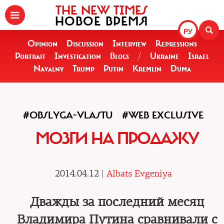
THE NEW TIMES
НОВОЕ ВРЕМЯ
РУ
Opinion
Discussion
Interview
Repressions
Portrait
Investigation
Blogs
/
Ukraine
Israel
Navalny
Trump
Putin
Kremlin
Duma
#OBSLYGA-VLASTU
#WEB EXCLUSIVE
МОЗГИ НА ПРОДАЖУ
2014.04.12 |
Albats Evgeniya
Дважды за последний месяц
Владимира Путина сравнивали с