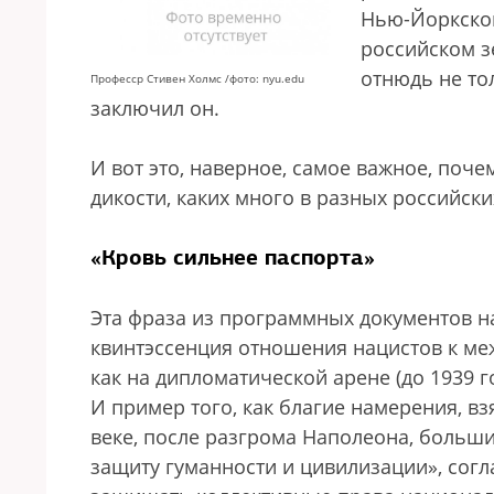
Нью-Йоркског
российском з
отнюдь не тол
Професср Стивен Холмс /фото: nyu.edu
заключил он.
И вот это, наверное, самое важное, поче
дикости, каких много в разных российск
«Кровь сильнее паспорта»
Эта фраза из программных документов 
квинтэссенция отношения нацистов к ме
как на дипломатической арене (до 1939 г
И пример того, как благие намерения, вз
веке, после разгрома Наполеона, больш
защиту гуманности и цивилизации», согл