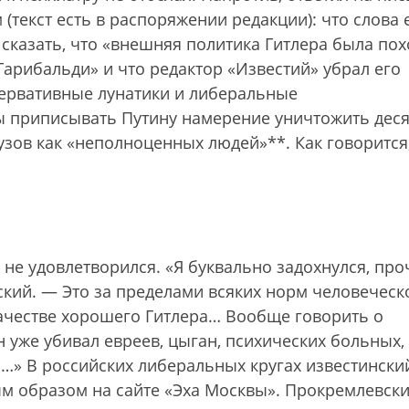
екст есть в распоряжении редакции): что слова 
ь сказать, что «внешняя политика Гитлера была по
Гарибальди» и что редактор «Известий» убрал его
ервативные лунатики и либеральные
ы приписывать Путину намерение уничтожить деся
зов как «неполноценных людей»**. Как говорится,
е удовлетворился. «Я буквально задохнулся, про
ский. — Это за пределами всяких норм человеческ
ачестве хорошего Гитлера… Вообще говорить о
н уже убивал евреев, цыган, психических больных,
…» В российских либеральных кругах известински
м образом на сайте «Эха Москвы». Прокремлевск