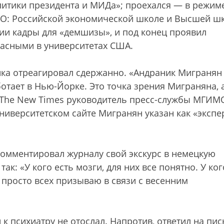
литики президента и МИДа»; проехался — в режим
О: Российской экономической школе и Высшей ш
ии кадры для «демшизы», и под конец проявил
асными в университетах США.
ка отреагировал сдержанно. «Андраник Мигранян
ботает в Нью-Йорке. Это точка зрения Миграняна, 
 The New Times руководитель пресс-службы МГИМ
университетском сайте Мигранян указан как «экспе
омментировал журналу свой экскурс в немецкую
к: «У кого есть мозги, для них все понятно. У ког
я просто всех призываю в связи с весенним
к психиатру не отослал. Напротив, ответил на пи