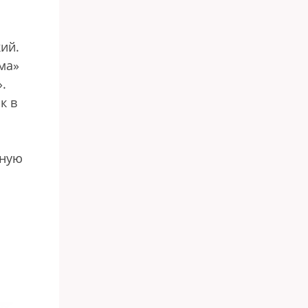
з
ий.
ма»
».
к в
вную