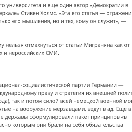
о университета и еще один автор «Демократии в
еркале» Стивен Холмс. «Эта его статья — отражени
ько его мышления, но и тех, кому он служит», —
му нельзя отмахнуться от статьи Миграняна как от
их и нероссийских СМИ.
национал-социалистической партии Германии —
ждународному праву и стратегия их внешней поли
ода), так и потом силой всей немецкой военной мо
ятые на вооружение мерзавцами, ведут в ад. Еще в 
ие державы сформулировали пакет принципов «в
асно которым они брали на себя обязательства