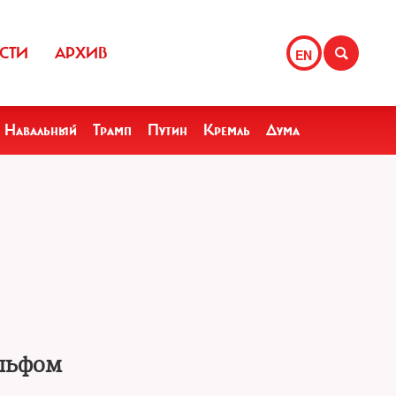
СТИ
АРХИВ
EN
Навальный
Трамп
Путин
Кремль
Дума
ольфом