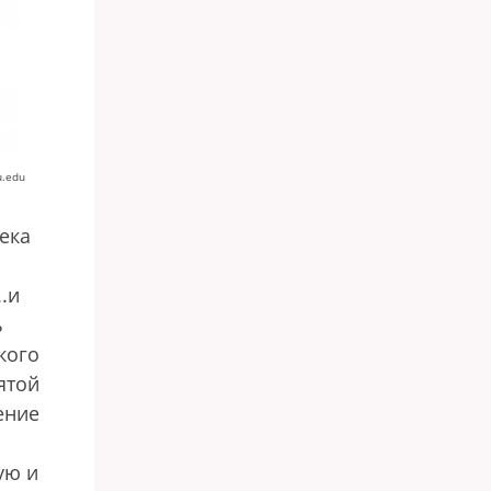
u.edu
ека
.и
ь
кого
ятой
ение
ую и