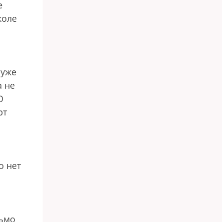
е
коле
 уже
а не
О
рт
о нет
сьмо