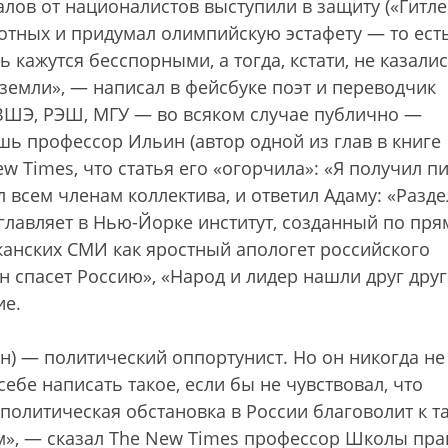
лов от националистов выступили в защиту («Гитл
отных и придумал олимпийскую эстафету — то ест
 кажутся бесспорными, а тогда, кстати, не казалис
земли», — написал в фейсбуке поэт и переводчик
 ВШЭ, РЭШ, МГУ — во всяком случае публично —
 профессор Ильин (автор одной из глав в книге
w Times, что статья его «огорчила»: «Я получил п
 всем членам коллектива, и ответил Адаму: «Разд
главляет в Нью-Йорке институт, созданный по пр
канских СМИ как яростный апологет российского
ин спасет Россию», «Народ и лидер нашли друг дру
ие.
н) — политический оппортунист. Но он никогда не
ебе написать такое, если бы не чувствовал, что
политическая обстановка в России благоволит к т
м», — сказал The New Times профессор Школы пра