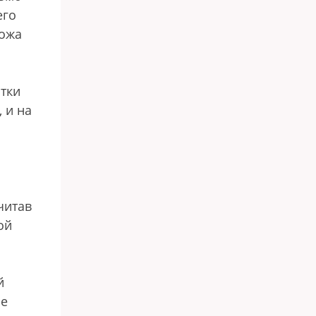
его
хожа
тки
 и на
читав
ой
й
ие