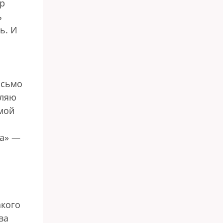
ер
ь
ь. И
исьмо
еляю
ямой
га» —
акого
ва