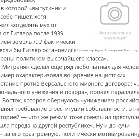
 в которой «выпускник и
себе пишет, хотя
жил «отделять мух от
а от Гитлера после 1939
нием земель /…/ фактически
 если бы Гитлер остановился
Профессор Адам Пшеворский /фото: ny
 страны политиком высочайшего класса», —
е Мигранян сделал еще ряд любопытных для челов
ример охарактеризовал воцарение нацистских
стание против Версальского мирного договора: «..
ионального унижения и позора», провел параллел
Восток, которое обернулось «унижением российс
авнял требование о реституции собственности, отн
торией — «тот же режим тоже совершил преступл
ла передана другой республике». Ну и до кучи
— за его «разгромную, политически мотивированн