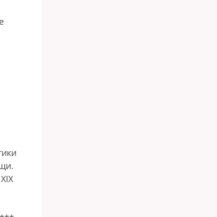
е
тики
щи.
XIX