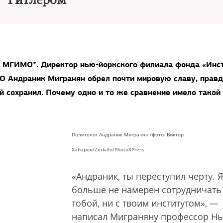
Гитлером
з МГИМО*. Директор нью-йоркского филиала фонда «Инс
О Андраник Мигранян обрел почти мировую славу, правд
й сохранил. Почему одно и то же сравнение имело такой
Политолог Андраник Мигранян /фото: Виктор
Хабаров/Zerkalo/PhotoXPress
«Андраник, ты переступил черту. Я
больше не намерен сотрудничать 
тобой, ни с твоим институтом», —
написал Миграняну профессор Н