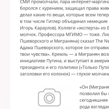
СМИ промолчали, пара интернет-маргина
боролся с курением, защищал права жив
делал какие-то вещи, которые всем теперь
в том числе Гитлер объединил немецкие 
Игорь Караулов). Коллеги «эксперта» из
молчок. Профессора МГИМО — тоже. Лишь
Пшеворского и Миграняна) сказал The Ne
Адама Пшеворского, которое он отправил
твои чувства». Кремль — а Мигранян воз
инициативе Путина, и выступает в амери
президента и его политики («Только Пут
заголовки его колонок) — глухое молчан
«Он (Миграня
позволил бы с
сегодняшняя 
рода взгляда