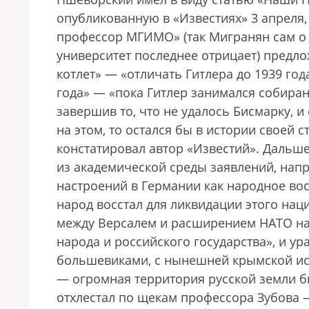
опубликованную в «Известиях» 3 апреля,
профессор МГИМО» (так Мигранян сам о 
университет последнее отрицает) предло
котлет» — «отличать Гитлера до 1939 год
года» — «пока Гитлер занимался собира
завершив то, что не удалось Бисмарку, и
на этом, то остался бы в истории своей
констатировал автор «Известий». Дальш
из академической среды заявлений, нап
настроений в Германии как народное вос
народ восстал для ликвидации этого нац
между Версалем и расширением НАТО на 
народа и российского государства», и ур
большевиками, с нынешней крымской ис
— огромная территория русской земли бы
отхлестал по щекам профессора Зубова 