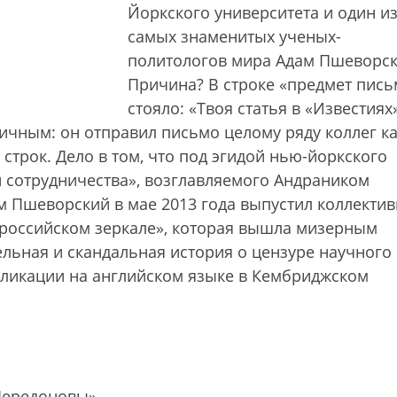
Йоркского университета и один и
самых знаменитых ученых-
политологов мира Адам Пшеворск
Причина? В строке «предмет пись
стояло: «Твоя статья в «Известиях
ичным: он отправил письмо целому ряду коллег ка
 строк. Дело в том, что под эгидой нью-йоркского
и сотрудничества», возглавляемого Андраником
м Пшеворский в мае 2013 года выпустил коллекти
 российском зеркале», которая вышла мизерным
льная и скандальная история о цензуре научного
публикации на английском языке в Кембриджском
Передоновы»,