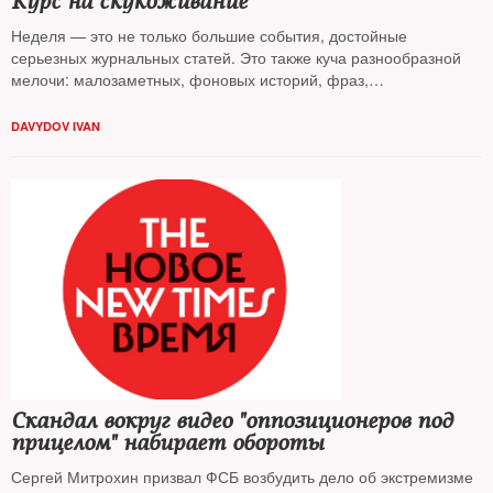
Курс на скукоживание
Неделя — это не только большие события, достойные
серьезных журнальных статей. Это также куча разнообразной
мелочи: малозаметных, фоновых историй, фраз,
произнесенных персонажами с точки зрения большой политики
второстепенными, но ярких. Или даже высказываний людей из
DAVYDOV IVAN
первого ряда, но случайных, теряющихся за более
значительными делами и словами. Однако никакой портрет —
портрет эпохи тоже — не полон без мелких черт. Чтобы эти
черты сохранить, The New Times запускает новую рубрику —
«Мелочь»
Скандал вокруг видео "оппозиционеров под
прицелом" набирает обороты
Сергей Митрохин призвал ФСБ возбудить дело об экстремизме