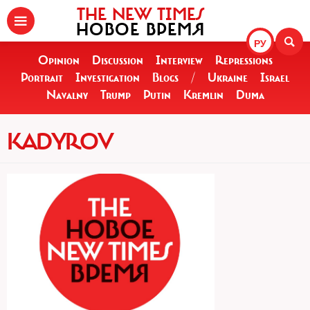
THE NEW TIMES
НОВОЕ ВРЕМЯ
РУ
Opinion
Discussion
Interview
Repressions
Portrait
Investigation
Blogs
/
Ukraine
Israel
Navalny
Trump
Putin
Kremlin
Duma
KADYROV