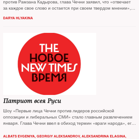
против Рамзана Кадырова, глава Чечни заявил, что «отвечает
за каждое свое слово и остается при своем твердом мнении», а
представитель Евросоюза в России «шокирован неприкрытыми
DARYA HLYAKINA
угрозами убийства»
Патриот всея Руси
Шоу «Первые лица Чечни против лидеров российской
оппозиции и либеральных СМИ» стало главным развлечением
января. Глава Чечни ввел в обиход термин «враги народа», его
свита поименно перечислила «шакалов», «мечтающих о
разрушении российского государства», а в Грозном прошел
ALBATS EVGENIYA
,
GEORGIY ALEKSANDROV
,
ALEKSANDRINA ELAGINA
,