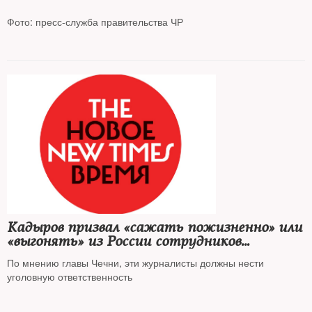
Фото: пресс-служба правительства ЧР
Рамзан Кадыров дал пресс-конференцию, на которой сделал
громкие заявления об иноагентах и выразил готовность
«присоединить к Чеченской Республике Украину»
Кадыров призвал «сажать пожизненно» или
«выгонять» из России сотрудников
СМИ-«иноагентов»
По мнению главы Чечни, эти журналисты должны нести
уголовную ответственность