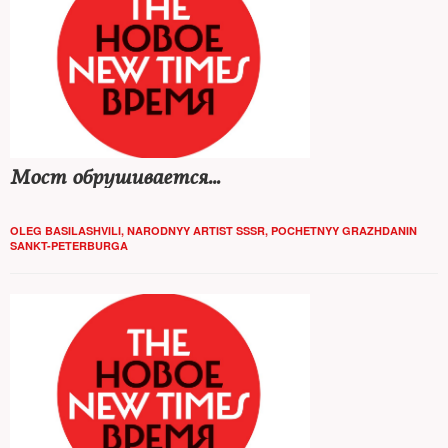
Мост обрушивается…
OLEG BASILASHVILI, NARODNYY ARTIST SSSR, POCHETNYY GRAZHDANIN
SANKT-PETERBURGA