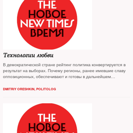
Технологии любви
В демократической стране рейтинг политика конвертируется в
результат на выборах. Почему регионы, ранее имевшие славу
оппозиционных, обеспечивают и готовы в дальнейшем
обеспечивать безусловную победу Путину и какими средствами
это достигается — разбирался The New Times
DMITRIY ORESHKIN, POLITOLOG