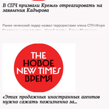
В СПЧ призвали Кремль отреагировать на
заявления Кадырова
Ранее чеченский лидер назвал террористами члена СПЧ Игоря
Каляпина и журналистку «Новой газеты» Елену Милашину
«Этих продажных иностранных агентов
нужно сажать пожизненно за
предательство, за измену родине»