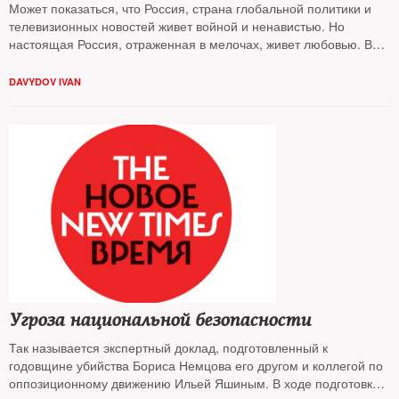
Может показаться, что Россия, страна глобальной политики и
телевизионных новостей живет войной и ненавистью. Но
настоящая Россия, отраженная в мелочах, живет любовью. В
специфику русской любви к мужчинам, женщинам, Сталину и
алкоголю
DAVYDOV IVAN
погружался The New Times
Угроза национальной безопасности
Так называется экспертный доклад, подготовленный к
годовщине убийства Бориса Немцова его другом и коллегой по
оппозиционному движению Ильей Яшиным. В ходе подготовки