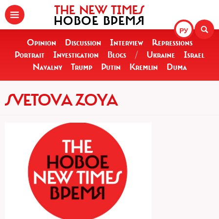
THE NEW TIMES
НОВОЕ ВРЕМЯ
РУ
Opinion
Discussion
Interview
Repressions
Portrait
Investigation
Blogs
/
Ukraine
Israel
Navalny
Trump
Putin
Kremlin
Duma
SVETOVA ZOYA