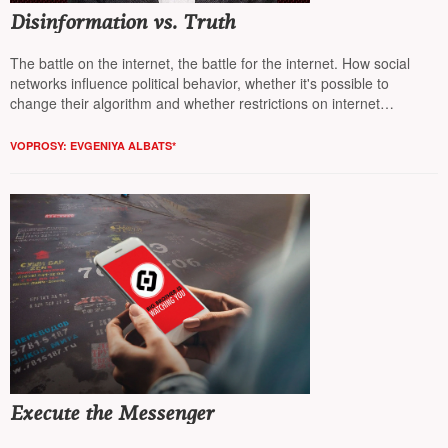
Disinformation vs. Truth
The battle on the internet, the battle for the internet. How social
networks influence political behavior, whether it's possible to
change their algorithm and whether restrictions on internet
consumption should be introduced —
NT
discussed this with the
renowned economist, Dean of the London Business School
Sergey
VOPROSY: EVGENIYA ALBATS*
Guriev*
Execute the Messenger