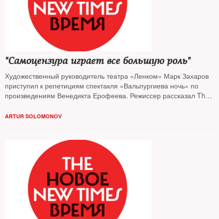
"Самоцензура играет все большую роль"
Художественный руководитель театра «Ленком» Марк Захаров
приступил к репетициям спектакля «Вальпургиева ночь» по
произведениям Венедикта Ерофеева. Режиссер рассказал The
New Times о том, какие темы в современном театре поднимать
запрещено и почему он настороженно относится к ликованию
ARTUR SOLOMONOV
масс по какому бы то ни было поводу.