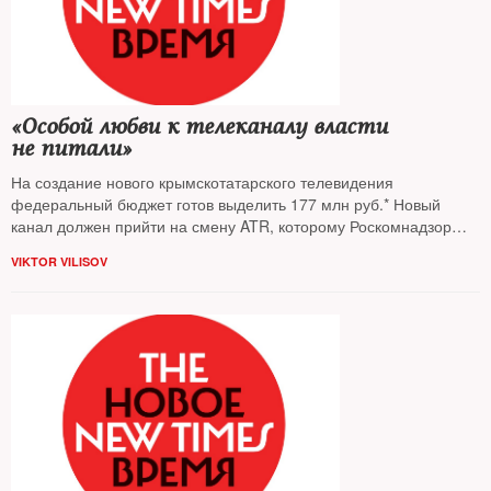
«Особой любви к телеканалу власти
не питали»
На создание нового крымскотатарского телевидения
федеральный бюджет готов выделить 177 млн руб.* Новый
канал должен прийти на смену ATR, которому Роскомнадзор
отказал в лицензии: с апреля он прекратил вещание. Чем ATR
VIKTOR VILISOV
не пришелся ко двору новой власти — The New Times
поговорил с гендиректором канала Эльзарой Ислямовой