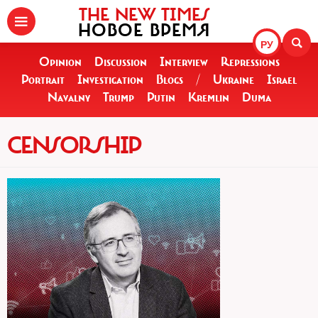
THE NEW TIMES
НОВОЕ ВРЕМЯ
РУ
Opinion
Discussion
Interview
Repressions
Portrait
Investigation
Blogs
/
Ukraine
Israel
Navalny
Trump
Putin
Kremlin
Duma
CENSORSHIP