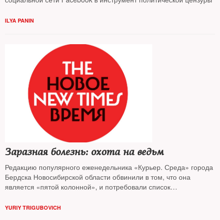
ILYA PANIN
Заразная болезнь: охота на ведьм
Редакцию популярного еженедельника «Курьер. Среда» города
Бердска Новосибирской области обвинили в том, что она
является «пятой колонной», и потребовали список
журналистов, выезжавших на обучающие семинары в Европу,
начиная с 2000 года. Как далеко зашла охота на ведьм и что
YURIY TRIGUBOVICH
тому стало причиной — узнавал The New Times