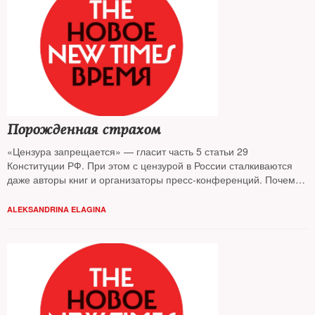
Порожденная страхом
«Цензура запрещается» — гласит часть 5 статьи 29
Конституции РФ. При этом с цензурой в России сталкиваются
даже авторы книг и организаторы пресс-конференций. Почему
издатели и книготорговцы боятся политических текстов и какие
государственные ведомства стали наследниками функций
ALEKSANDRINA ELAGINA
Цензурного комитета — узнал The New Times