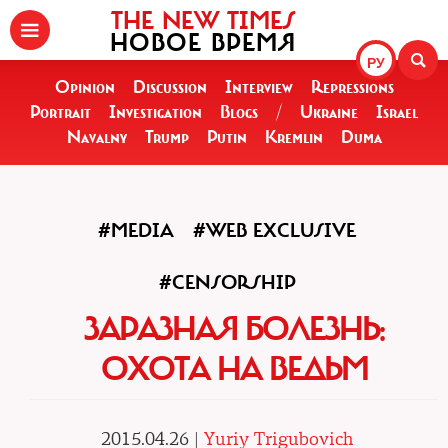
THE NEW TIMES
НОВОЕ ВРЕМЯ
РУ
Opinion
Discussion
Interview
Repressions
Portrait
Investigation
Blogs
/
Ukraine
Israel
Navalny
Trump
Putin
Kremlin
Duma
#MEDIA
#WEB EXCLUSIVE
#CENSORSHIP
ЗАРАЗНАЯ БОЛЕЗНЬ:
ОХОТА НА ВЕДЬМ
2015.04.26 |
Yuriy Trigubovich