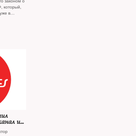
о законом о
, который,
уже в
шил
канал и
ктор