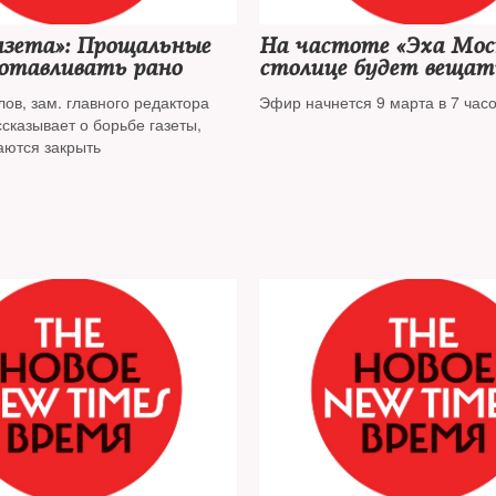
азета»: Прощальные
На частоте «Эха Мос
готавливать рано
столице будет вещат
государственное радио
ов, зам. главного редактора
Эфир начнется 9 марта в 7 часо
сказывает о борьбе газеты,
аются закрыть