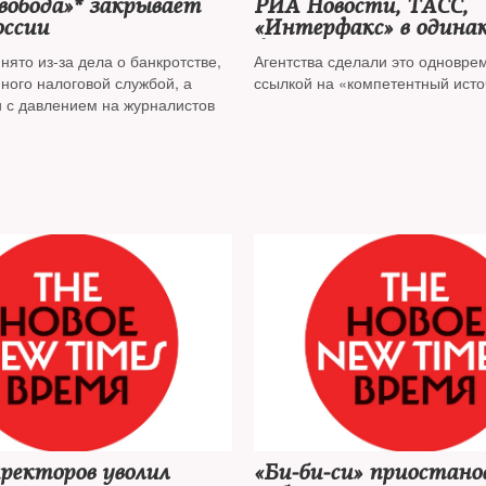
вобода»* закрывает
РИА Новости, ТАСС,
оссии
«Интерфакс» в одина
формулировках сообщ
ято из-за дела о банкротстве,
Агентства сделали это одновре
разработке ядерного 
ного налоговой службой, а
ссылкой на «компетентный исто
Украине
и с давлением на журналистов
ректоров уволил
«Би‑би‑си» приостано