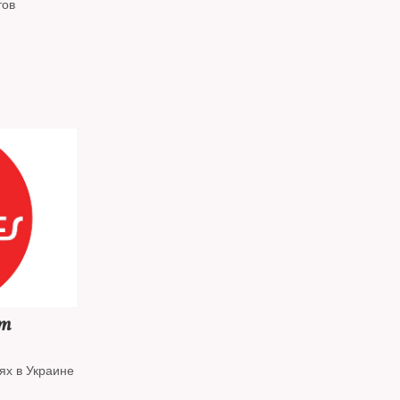
тов
йт
ях в Украине