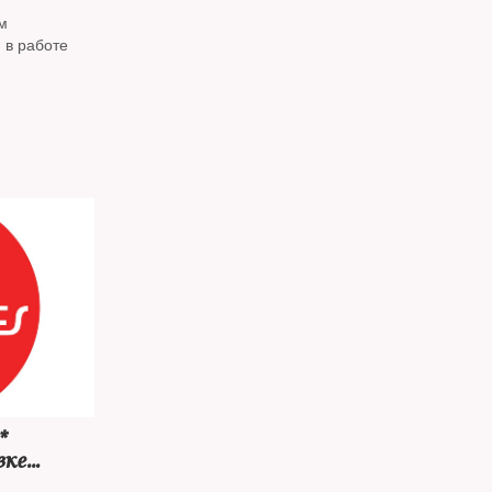
м
 в работе
*
вке