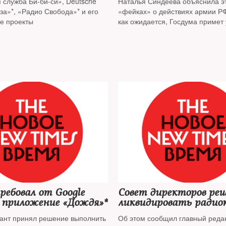
 служба Би-би-си», Deutsche
Наталья Синдеева объяснила эт
за»*, «Радио Свобода»* и его
«фейках» о действиях армии РФ
е проекты
как ожидается, Госдума примет 
пятницу, 4 марта
ебовал от Google
Совет директоров ре
 приложение «Дождя»*
ликвидировать радио
сайт «Эха Москвы»
гант принял решение выполнить
Об этом сообщил главный реда