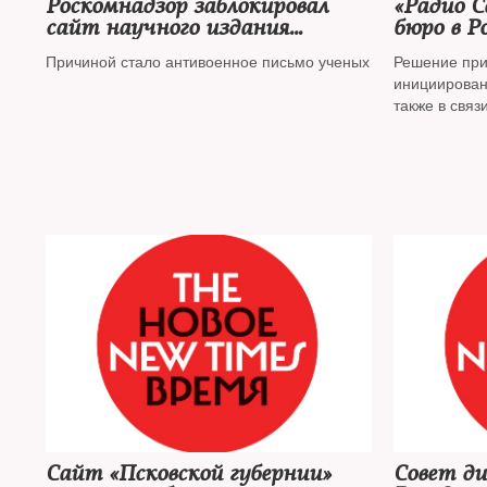
Роскомнадзор заблокировал
«Радио С
сайт научного издания
бюро в Р
«Троицкий вариант»
Причиной стало антивоенное письмо ученых
Решение прин
инициирован
также в связ
Сайт «Псковской губернии»
Совет ди