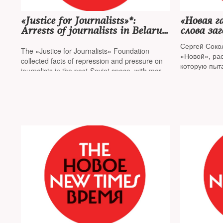
«Justice for Journalists»*:
«Новая г
Arrests of journalists in Belarus,
слова за
physical violence in Georgia,
Сергей Сокол
repression in Russia, and
The «Justice for Journalists» Foundation
«Новой», рас
journalism during the war in
collected facts of repression and pressure on
которую пыт
Ukraine
journalists in the post-Soviet space, with more
than twenty cases in a week