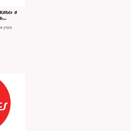
квы» в
ь
 Sputnik
в утра