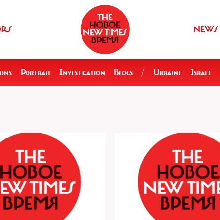
ORS
NEWS
ions
Portrait
Investigation
Blogs
/
Ukraine
Israel