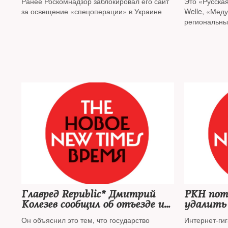
Ранее Роскомнадзор заблокировал его сайт
Это «Русская
за освещение «спецоперации» в Украине
Welle, «Меду
региональны
Главред Republic* Дмитрий
РКН потр
Колезев сообщил об отъезде из
удалить
России
Он объяснил это тем, что государство
Интернет-ги