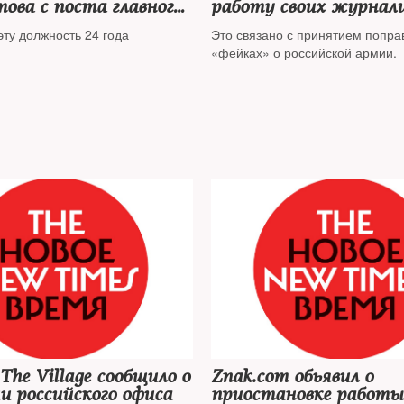
ова с поста главного
работу своих журнали
ра «Эха Москвы»
России
ту должность 24 года
Это связано с принятием попра
«фейках» о российской армии.
The Village сообщило о
Znak.com обьявил о
 российского офиса
приостановке работы