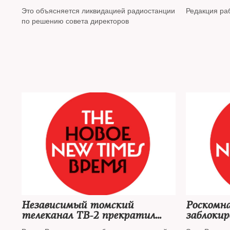
аккаунты в соцсетях
Это объясняется ликвидацией радиостанции
Редакция ра
по решению совета директоров
Независимый томский
Роскомна
телеканал ТВ-2 прекратил
заблокир
работу