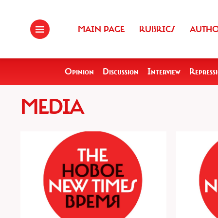
MAIN PAGE
RUBRICS
AUTH
Opinion
Discussion
Interview
Repress
MEDIA