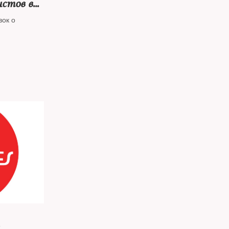
стов в
вок о