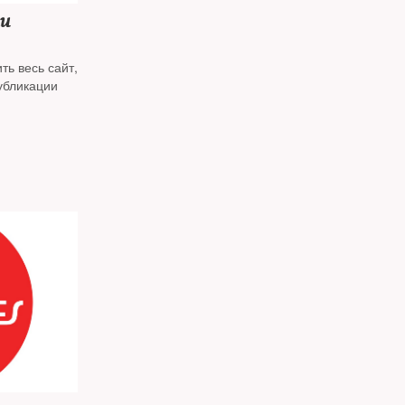
ли
ть весь сайт,
убликации