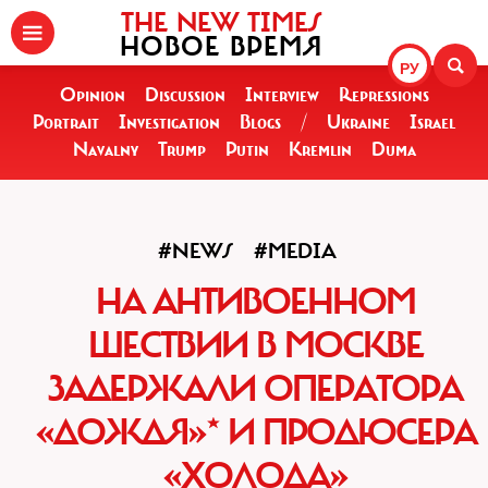
THE NEW TIMES
НОВОЕ ВРЕМЯ
РУ
Opinion
Discussion
Interview
Repressions
Portrait
Investigation
Blogs
/
Ukraine
Israel
Navalny
Trump
Putin
Kremlin
Duma
#NEWS
#MEDIA
НА АНТИВОЕННОМ
ШЕСТВИИ В МОСКВЕ
ЗАДЕРЖАЛИ ОПЕРАТОРА
«ДОЖДЯ»* И ПРОДЮСЕРА
«ХОЛОДА»