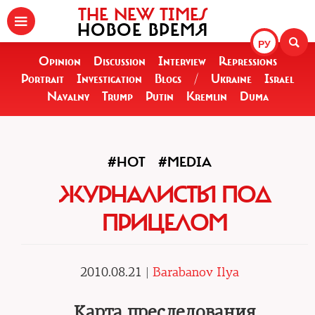
THE NEW TIMES
НОВОЕ ВРЕМЯ
РУ
Opinion
Discussion
Interview
Repressions
Portrait
Investigation
Blogs
/
Ukraine
Israel
Navalny
Trump
Putin
Kremlin
Duma
#HOT
#MEDIA
ЖУРНАЛИСТЫ ПОД
ПРИЦЕЛОМ
2010.08.21 |
Barabanov Ilya
Карта преследования