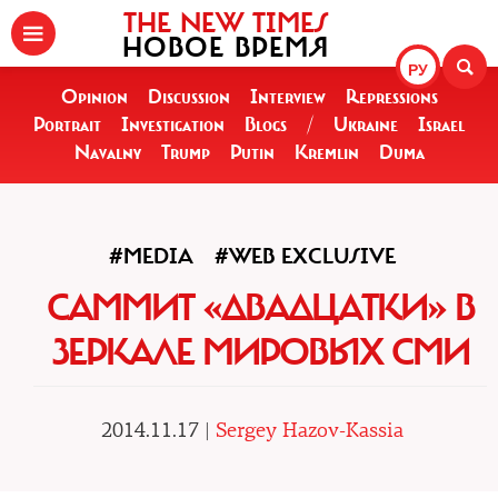
THE NEW TIMES
НОВОЕ ВРЕМЯ
РУ
Opinion
Discussion
Interview
Repressions
Portrait
Investigation
Blogs
/
Ukraine
Israel
Navalny
Trump
Putin
Kremlin
Duma
#MEDIA
#WEB EXCLUSIVE
САММИТ «ДВАДЦАТКИ» В
ЗЕРКАЛЕ МИРОВЫХ СМИ
2014.11.17 |
Sergey Hazov-Kassia