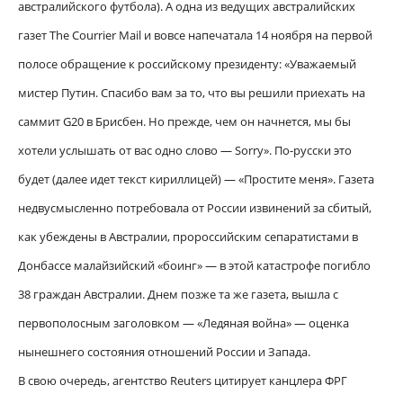
австралийского футбола). А одна из ведущих австралийских
газет The Courrier Mail и вовсе напечатала 14 ноября на первой
полосе обращение к российскому президенту: «Уважаемый
мистер Путин. Спасибо вам за то, что вы решили приехать на
саммит G20 в Брисбен. Но прежде, чем он начнется, мы бы
хотели услышать от вас одно слово — Sorry». По-русски это
будет (далее идет текст кириллицей) — «Простите меня». Газета
недвусмысленно потребовала от России извинений за сбитый,
как убеждены в Австралии, пророссийским сепаратистами в
Донбассе малайзийский «боинг» — в этой катастрофе погибло
38 граждан Австралии. Днем позже та же газета, вышла с
первополосным заголовком — «Ледяная война» — оценка
нынешнего состояния отношений России и Запада.
В свою очередь, агентство Reuters цитирует канцлера ФРГ