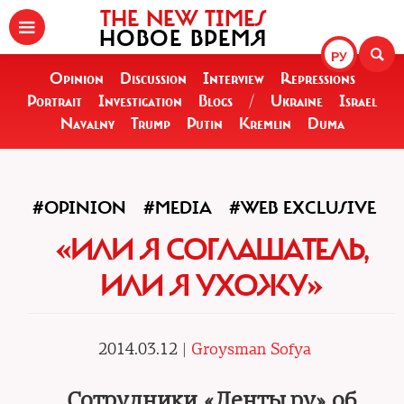
THE NEW TIMES
НОВОЕ ВРЕМЯ
РУ
Opinion
Discussion
Interview
Repressions
Portrait
Investigation
Blogs
/
Ukraine
Israel
Navalny
Trump
Putin
Kremlin
Duma
#OPINION
#MEDIA
#WEB EXCLUSIVE
«ИЛИ Я СОГЛАШАТЕЛЬ,
ИЛИ Я УХОЖУ»
2014.03.12 |
Groysman Sofya
Сотрудники «Ленты.ру» об