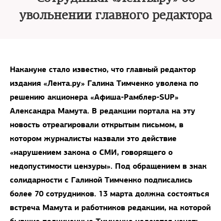
увольнении главного редактора
Накануне стало известно, что главный редактор
издания «Лента.ру» Галина Тимченко уволена по
решению акционера «Афиша-Рамблер-SUP»
Александра Мамута. В редакции портала на эту
новость отреагировали открытым письмом, в
котором журналисты назвали это действие
«
нарушением закона о СМИ, говорящего о
недопустимости цензуры
»
. Под обращением
в знак
солидарности с Галиной
Тимченко подписались
более 70 сотрудников.
13 марта должна состояться
встреча Мамута и
работников
редакции, на которой