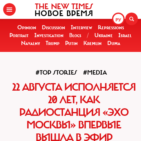
THE NEW TIMES
НОВОЕ ВРЕМЯ
РУ
Opinion
Discussion
Interview
Repressions
Portrait
Investigation
Blogs
/
Ukraine
Israel
Navalny
Trump
Putin
Kremlin
Duma
#TOP STORIES
#MEDIA
22 АВГУСТА ИСПОЛНЯЕТСЯ
20 ЛЕТ, КАК
РАДИОСТАНЦИЯ «ЭХО
МОСКВЫ» ВПЕРВЫЕ
ВЫШЛА В ЭФИР