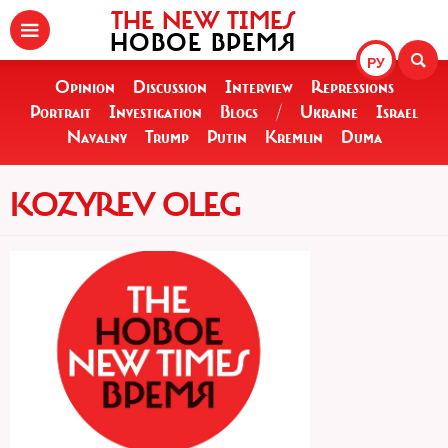
THE NEW TIMES
НОВОЕ ВРЕМЯ
РУ
Opinion
Discussion
Interview
Repressions
Portrait
Investigation
Blogs
/
Ukraine
Israel
Navalny
Trump
Putin
Kremlin
Duma
KOZYREV OLEG