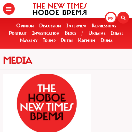
THE NEW TIMES
НОВОЕ ВРЕМЯ
РУ
Opinion
Discussion
Interview
Repressions
Portrait
Investigation
Blogs
/
Ukraine
Israel
Navalny
Trump
Putin
Kremlin
Duma
MEDIA