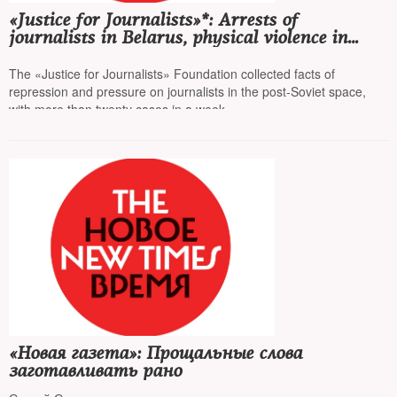
«Justice for Journalists»*: Arrests of
journalists in Belarus, physical violence in
Georgia, repression in Russia, and journalism
during the war in Ukraine
The «Justice for Journalists» Foundation collected facts of
repression and pressure on journalists in the post-Soviet space,
with more than twenty cases in a week
«Новая газета»: Прощальные слова
заготавливать рано