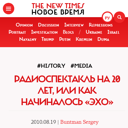
THE NEW TIMES
НОВОЕ ВРЕМЯ
РУ
Opinion
Discussion
Interview
Repressions
Portrait
Investigation
Blogs
/
Ukraine
Israel
Navalny
Trump
Putin
Kremlin
Duma
#HISTORY
#MEDIA
РАДИОСПЕКТАКЛЬ НА 20
ЛЕТ, ИЛИ КАК
НАЧИНАЛОСЬ «ЭХО»
2010.08.19 |
Buntman Sergey