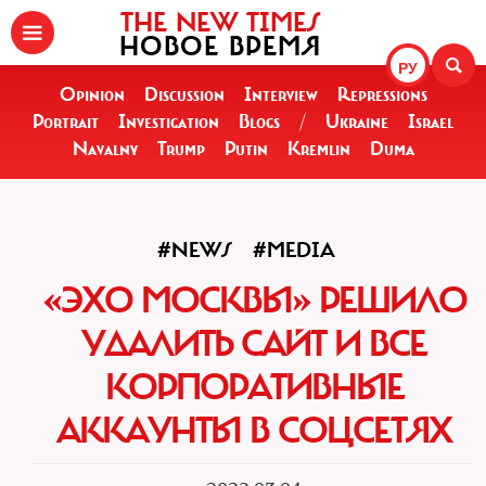
THE NEW TIMES
НОВОЕ ВРЕМЯ
РУ
Opinion
Discussion
Interview
Repressions
Portrait
Investigation
Blogs
/
Ukraine
Israel
Navalny
Trump
Putin
Kremlin
Duma
#NEWS
#MEDIA
«ЭХО МОСКВЫ» РЕШИЛО
УДАЛИТЬ САЙТ И ВСЕ
КОРПОРАТИВНЫЕ
АККАУНТЫ В СОЦСЕТЯХ