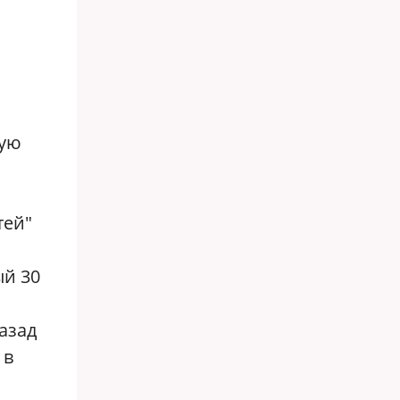
ную
тей"
ый 30
азад
 в