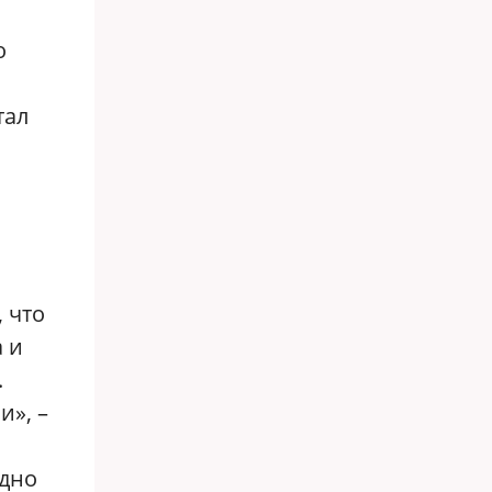
о
тал
 что
 и
.
и», –
одно