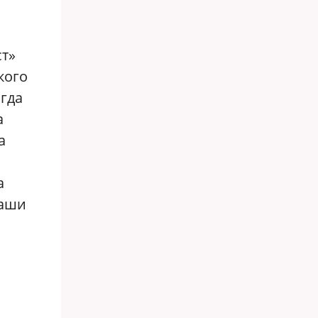
т»
кого
огда
а
а
а
Ваши