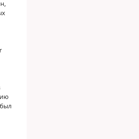
н,
ых
r
в
рию
 был