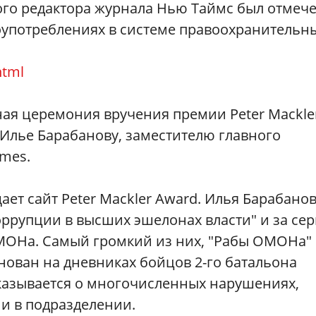
ого редактора журнала Нью Таймс был отмече
лоупотреблениях в системе правоохранительн
html
ая церемония вручения премии Peter Mackle
Илье Барабанову, заместителю главного
mes.
щает сайт Peter Mackler Award. Илья Барабано
оррупции в высших эшелонах власти" и за се
МОНа. Самый громкий из них, "Рабы ОМОНа"
нован на дневниках бойцов 2-го батальона
казывается о многочисленных нарушениях,
и в подразделении.