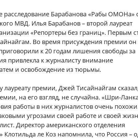
ое расследование Барабанова «Рабы ОМОНа» 
кого МВД. Илья Барабанов – второй лауреат
анизации «Репортеры без границ». Первым с
айнайгам. Во время присуждения премии он
 приговорили к 20 годам лишения свободы за
ия привлекла к журналисту внимание
атем и освобождение из тюрьмы.
у лауреату премии, Джей Тисайнайгам сказал,
мии, на его взгляд, не случайна. «Шри-Ланка
овия работы в них журналистов очень похожи
аковыми угрозами своей работе и своей жизн
ист. Директор американского отделения
 Клотильда ле Коз напомнила, что Россия – 