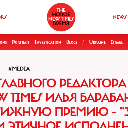
ORS
NEWS
ions
Portrait
Investigation
Blogs
/
Ukraine
Israel
#MEDIA
 ГЛАВНОГО РЕДАКТОРА
 TIMES ИЛЬЯ БАРАБА
ТИЖНУЮ ПРЕМИЮ – "
И ЭТИЧНОЕ ИСПОЛНЕ