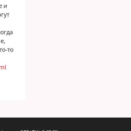
е и
огут
когда
е,
то-то
tml