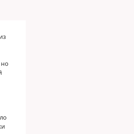
из
 но
й
,
ло
ки