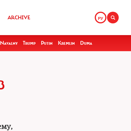
ARCHIVE
РУ
Navalny
Trump
Putin
Kremlin
Duma
В
ему,