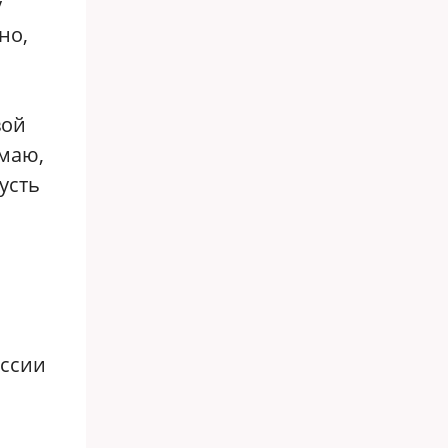
у
но,
вой
умаю,
усть
оссии