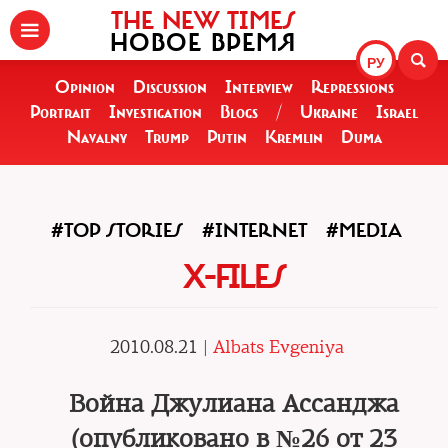
THE NEW TIMES
НОВОЕ ВРЕМЯ
РУ
Opinion
Discussion
Interview
Repressions
Portrait
Investigation
Blogs
/
Ukraine
Israel
Navalny
Trump
Putin
Kremlin
Duma
#TOP STORIES
#INTERNET
#MEDIA
X-FILES
2010.08.21 |
Albats Evgeniya
Война Джулиана Ассанджа
(опубликовано в №26 от 23