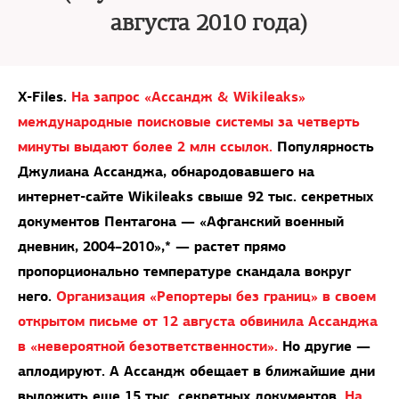
августа 2010 года)
X-Files.
На запрос «Ассандж & Wikileaks»
международные поисковые системы за четверть
минуты выдают более 2 млн ссылок.
Популярность
Джулиана Ассанджа, обнародовавшего на
интернет-сайте Wikileaks свыше 92 тыс. секретных
документов Пентагона — «Афганский военный
дневник, 2004–2010»,* — растет прямо
пропорционально температуре скандала вокруг
него.
Организация «Репортеры без границ» в своем
открытом письме от 12 августа обвинила Ассанджа
в «невероятной безответственности».
Но другие —
аплодируют. А Ассандж обещает в ближайшие дни
выложить еще 15 тыс. секретных документов.
На