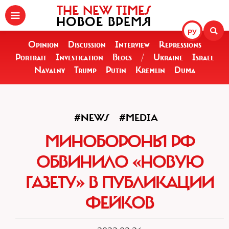
THE NEW TIMES
НОВОЕ ВРЕМЯ
РУ
Opinion
Discussion
Interview
Repressions
Portrait
Investigation
Blogs
/
Ukraine
Israel
Navalny
Trump
Putin
Kremlin
Duma
#NEWS
#MEDIA
МИНОБОРОНЫ РФ
ОБВИНИЛО «НОВУЮ
ГАЗЕТУ» В ПУБЛИКАЦИИ
ФЕЙКОВ