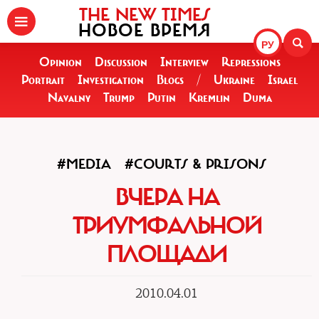
THE NEW TIMES
НОВОЕ ВРЕМЯ
РУ
Opinion
Discussion
Interview
Repressions
Portrait
Investigation
Blogs
/
Ukraine
Israel
Navalny
Trump
Putin
Kremlin
Duma
#MEDIA
#COURTS & PRISONS
ВЧЕРА НА
ТРИУМФАЛЬНОЙ
ПЛОЩАДИ
2010.04.01