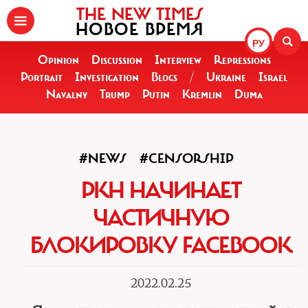
THE NEW TIMES
НОВОЕ ВРЕМЯ
РУ
Opinion
Discussion
Interview
Repressions
Portrait
Investigation
Blogs
/
Ukraine
Israel
Navalny
Trump
Putin
Kremlin
Duma
#NEWS
#CENSORSHIP
РКН НАЧИНАЕТ
ЧАСТИЧНУЮ
БЛОКИРОВКУ FACEBOOK
2022.02.25