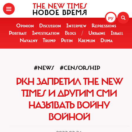
THE NEW TIMES
НОВОЕ ВРЕМЯ
РУ
Opinion
Discussion
Interview
Repressions
Portrait
Investigation
Blogs
/
Ukraine
Israel
Navalny
Trump
Putin
Kremlin
Duma
#NEWS
#CENSORSHIP
РКН ЗАПРЕТИЛ THE NEW
TIMES И ДРУГИМ СМИ
НАЗЫВАТЬ ВОЙНУ
ВОЙНОЙ