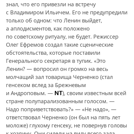
знал, что его привезли на встречу
с Владимиром Ильичем. Его не предупредили
только об одном: что Ленин выйдет,
а аплодисментов, как положено
по советскому ритуалу, не будет. Режиссер
Олег Ефремов создал такие сценические
обстоятельства, которые поставили
Генерального секретаря в тупик. «Это
Ленин? — вопросил он громко на весь
молчащий зал товарища Черненко (стал
генсеком вслед за Брежневым
NT
и Андроповым. —
), своим известным всей
стране полупарализованным голосом. —
Надо поприветствовать?» — «Не надо», —
ответствовал Черненко (он был на пять лет
моложе) глухому генсеку, не повернув головы
к хозяину. Они сидели на виду всего зала,