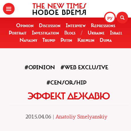
THE NEW TIMES
НОВОЕ ВРЕМЯ
РУ
Opinion
Discussion
Interview
Repressions
Portrait
Investigation
Blogs
/
Ukraine
Israel
Navalny
Trump
Putin
Kremlin
Duma
#OPINION
#WEB EXCLUSIVE
#CENSORSHIP
ЭФФЕКТ ДЕЖАВЮ
2015.04.06 |
Anatoliy Smelyanskiy