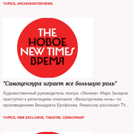
TOPICS
,
ARCHIVE/INTERVIEWS
"Самоцензура играет все большую роль"
Художественный руководитель театра «Ленком» Марк Захаров
приступил к репетициям спектакля «Вальпургиева ночь» по
произведениям Венедикта Ерофеева. Режиссер рассказал The
New Times о том, какие темы в современном театре поднимать
запрещено и почему он настороженно относится к ликованию
TOPICS
,
WEB EXCLUSIVE
,
THEATRE
,
CENSORSHIP
масс по какому бы то ни было поводу.