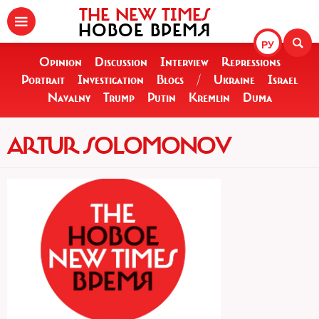
THE NEW TIMES
НОВОЕ ВРЕМЯ
РУ
Opinion
Discussion
Interview
Repressions
Portrait
Investigation
Blogs
/
Ukraine
Israel
Navalny
Trump
Putin
Kremlin
Duma
ARTUR SOLOMONOV