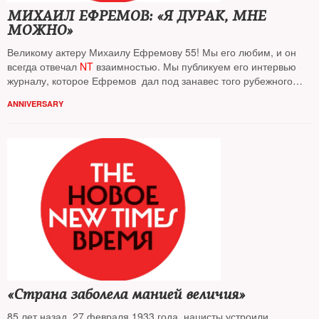
МИХАИЛ ЕФРЕМОВ: «Я ДУРАК, МНЕ
МОЖНО»
Великому актеру Михаилу Ефремову 55! Мы его любим, и он
всегда отвечал
NT
взаимностью. Мы публикуем его интервью
журналу, которое Ефремов дал под занавес того рубежного
2014-го года
ANNIVERSARY
«Страна заболела манией величия»
85 лет назад, 27 февраля 1933 года, нацисты устроили