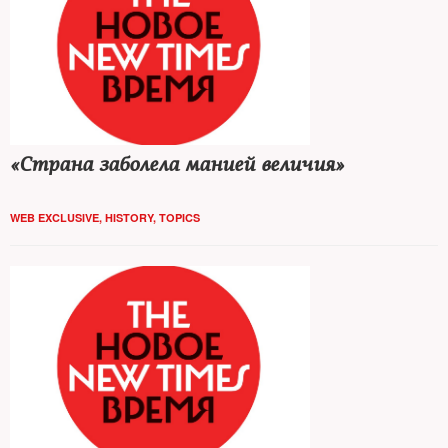
«Страна заболела манией величия»
WEB EXCLUSIVE
,
HISTORY
,
TOPICS