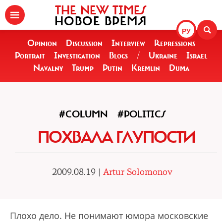
THE NEW TIMES
НОВОЕ ВРЕМЯ
РУ
Opinion
Discussion
Interview
Repressions
Portrait
Investigation
Blogs
/
Ukraine
Israel
Navalny
Trump
Putin
Kremlin
Duma
#COLUMN
#POLITICS
ПОХВАЛА ГЛУПОСТИ
2009.08.19 |
Artur Solomonov
Плохо дело. Не понимают юмора московские