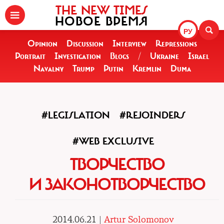
THE NEW TIMES
НОВОЕ ВРЕМЯ
РУ
Opinion
Discussion
Interview
Repressions
Portrait
Investigation
Blogs
/
Ukraine
Israel
Navalny
Trump
Putin
Kremlin
Duma
#LEGISLATION
#REJOINDERS
#WEB EXCLUSIVE
ТВОРЧЕСТВО
И ЗАКОНОТВОРЧЕСТВО
2014.06.21 |
Artur Solomonov