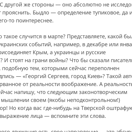
 С другой же стороны — оно абсолютно не исследо
т прояснить. Быдло — определение тупиковое, да 
его-то поинтереснее.
 такое случится в марте? Представляете, какой бы
украинских событий, например, в декабре или янва
присоединяет Крым, а украинцы и русские
? И стоят на грани войны? Что бы сказали писател
у, подобную тем, которыми сейчас переполнен
дпись — «Георгий Сергеев, город Киев»? Такой ав
орванное от реальности воображение. А реальност
сейчас напишу, что следующим законотворческим
 в мышлении своем (якобы неподконтрольном!)
ор! Но когда вас где-нибудь на Тверской оштрафу
выражение лица — вспомните эти слова.
ного движения есть свое направление — это абсур