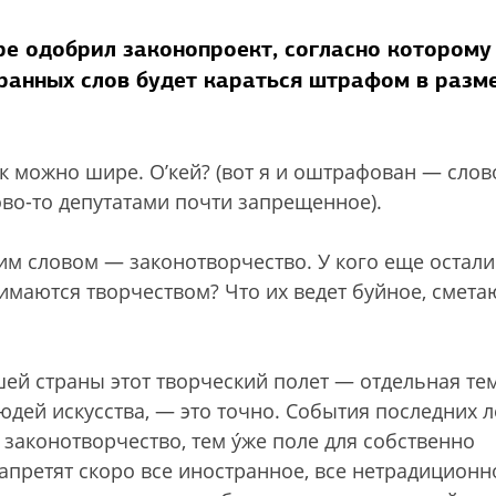
ре одобрил законопроект, согласно которому
ранных слов будет караться штрафом в разм
к можно шире. О’кей? (вот я и оштрафован — слов
ово-то депутатами почти запрещенное).
им словом — законотворчество. У кого еще остали
имаются творчеством? Что их ведет буйное, смет
ей страны этот творческий полет — отдельная тем
людей искусства, — это точно. События последних л
 законотворчество, тем ýже поле для собственно
 запретят скоро все иностранное, все нетрадиционн