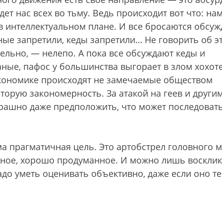
ет нас всех во тьму. Ведь происходит вот что: на
в интеллектуальном плане. И все бросаются обсуж
ные запретили, кеды запретили… Не говорить об э
тельно, — нелепо. А пока все обсуждают кеды и
аные, пафос у большинства выгорает в злом хохот
 экономике происходят не замечаемые обществом
оторую закономерность. За атакой на геев и други
рашно даже предположить, что может последовать
ма прагматичная цель. Это артобстрел головного м
ьное, хорошо продуманное. И можно лишь восклик
адо уметь оценивать объективно, даже если оно те