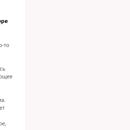
ере
о-то
сь
ающее
а.
ет
ое,