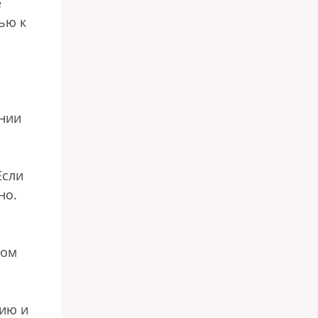
е
ью к
ании
Если
но.
том
нию и