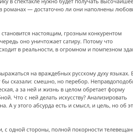
ику в спектакле нужно будет получать высочайше
 в романах — достаточно ли они наполнены любов
о становится настоящим, грозным конкурентом
чередь оно уничтожает сатиру. Потому что
исходит в реальности, в огромном и помпезном зд
 выражаться на враждебных русскому духу языках. 
му бы сказали: смешно, но перебор. Неправдоподоб
еская, а за ней и жизнь в целом обретает форму
ной. Что с ней делать искусству? Анализировать
а. А у этого абсурда есть и смысл, и цель, но об э
и, с одной стороны, полной покорности телевеща