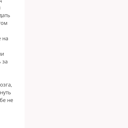
м
дать
том
е на
ми
 за
озга,
нуть
бе не