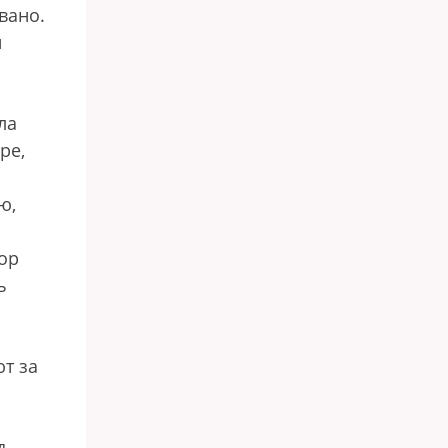
вано.
и
ла
ре,
ю,
тор
ь
ют за
д