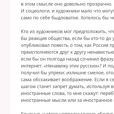
в этом смысле оно довольно прозрачно.
И социологи, и художники мало что могу
само по себе быдловатое. Хотелось бы ч
Кто из художников мог предположить, что
бы реакция общества, если бы кто-то до 
опубликовал повесть о том, как Россия 
преисполняются друг к другу ненавистью
если бы он полгода назад сочинил фраз
интернет: «Ненавижу этих русских»? И по
получил бы упреки: излишне смелое, от
сама обскакивает воображение. Если я 
шагом станет запрет думать, используя
иностранные слова, то мне скажут: переб
иностранные мысли или за иностранное 
Конечно, у этого непредсказуемо абсурд