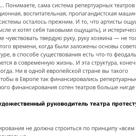
ке… Понимаете, сама система репертуарных театров
ционная, воспитательная, пропагандистская машин
 системы осталось прежним. И то, что артисты ощ
сле и хотят себя таковыми ощущать), и истеричес
ие чувствовать твердую руку, руку хозяина — не то
з того времени, когда были заложены основы совет
туре, в способе существования есть что-то феодал
ется в современную жизнь. И эта структура, конеч
огда. Ни в одной европейской стране вы такого
 Чтобы в Европе так финансировались репертуарны
ного финансирования сотен театров больше нигде 
удожественный руководитель театра протест
сирования не должна строиться по принципу «всем