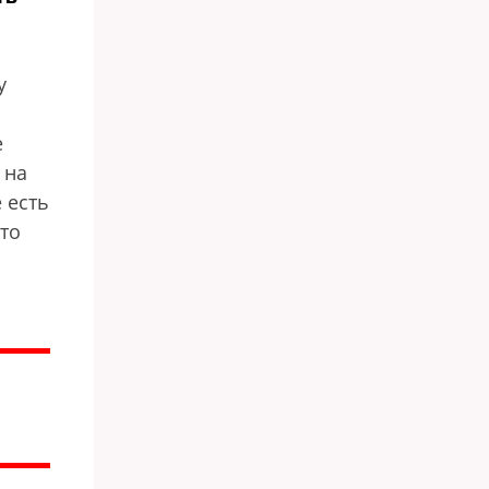
у
е
 на
 есть
это