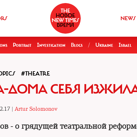
ORS
NEWS
ions
Portrait
Investigation
Blogs
/
Ukraine
Israel
OPICS
#THEATRE
А-ДОМА СЕБЯ ИЗЖИЛ
2.17 |
Artur Solomonov
ов - о грядущей театральной реформ