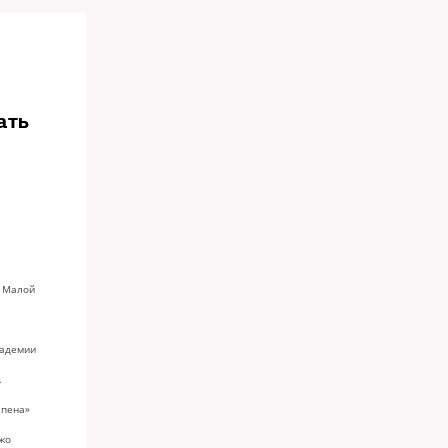
ать
а Малой
кадемии
.
апена»
жо