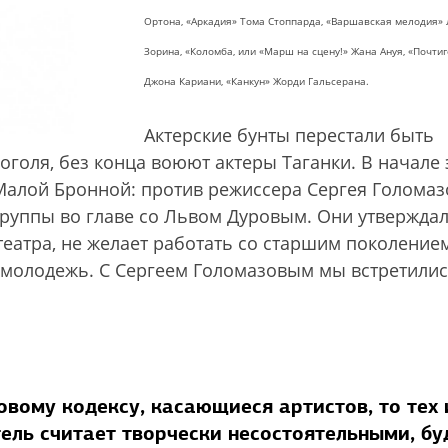
Ортона, «Аркадия» Тома Стоппарда, «Варшавская мелодия»
Зорина, «Коломба, или «Марш на сцену!» Жана Ануя, «Почти
Джона Кариани, «Канкун» Жорди Гальсерана.
Актерские бунты перестали быть
оголя, без конца воюют актеры Таганки. В начале 
 Малой Бронной: против режиссера Сергея Голомаз
руппы во главе со Львом Дуровым. Они утверждал
еатра, не желает работать со старшим поколение
о молодежь. С Сергеем Голомазовым мы встретили
овому кодексу, касающиеся артистов, то тех 
ель считает творчески несостоятельными, бу