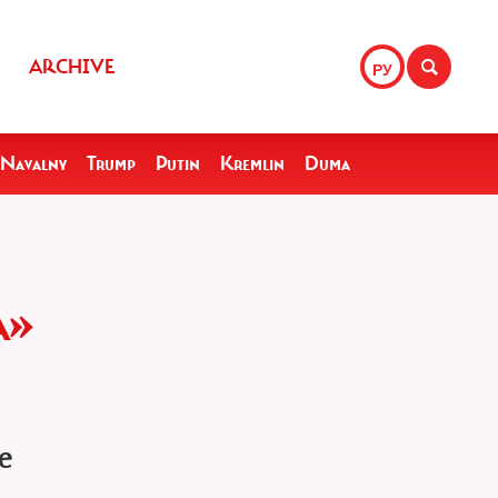
ARCHIVE
РУ
Navalny
Trump
Putin
Kremlin
Duma
А»
е