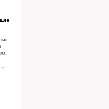
ящее
ания
и
зм.
с
ьера