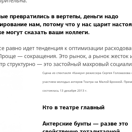
орительна.
рые превратились в вертепы, деньги надо
ирование нам, потому что у нас царит насто
же могут сказать ваши коллеги.
все равно идет тенденция к оптимизации расходов
Проще — сокращения. Это рынок, а рынок жесток 
атр структурно — это застойный махровый социали
Сцена из спектакля «Канкун» режиссера Сергея Голомазова 
участием молодых актеров Театра на Малой Бронной. Прем
состоялась 13 декабря 2013 г.
Кто в театре главный
Актерские бунты — разве это
свойственно тоталитарной