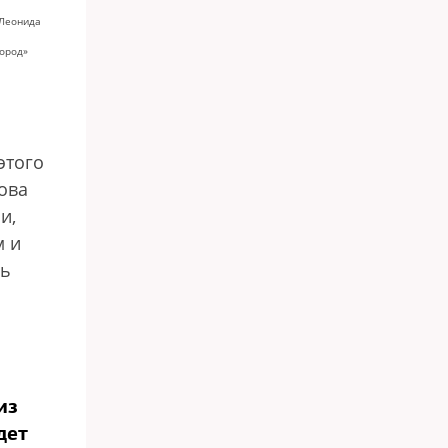
 Леонида
город»
этого
ова
и,
м и
сь
из
дет