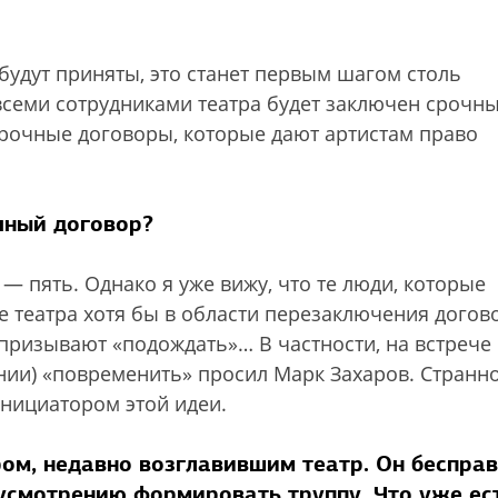
 будут приняты, это станет первым шагом столь
семи сотрудниками театра будет заключен срочн
срочные договоры, которые дают артистам право
чный договор?
— пять. Однако я уже вижу, что те люди, которые
 театра хотя бы в области перезаключения догов
призывают «подождать»… В частности, на встрече 
нии) «повременить» просил Марк Захаров. Странно
нициатором этой идеи.
ом, недавно возглавившим театр. Он бесправ
 усмотрению формировать труппу. Что уже ес