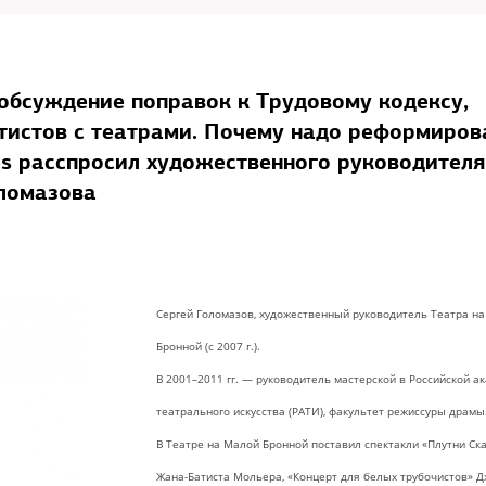
 обсуждение поправок к Трудовому кодексу,
тистов с театрами. Почему надо реформиров
s расспросил художественного руководителя
оломазова
Сергей Голомазов, художественный руководитель Театра н
Бронной (с 2007 г.).
В 2001–2011 гг. — руководитель мастерской в Российской а
театрального искусства (РАТИ), факультет режиссуры драмы
В Театре на Малой Бронной поставил спектакли «Плутни Ск
Жана-Батиста Мольера, «Концерт для белых трубочистов» Д