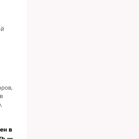
ый
оров,
в
,
ен в
ть —