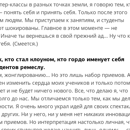
тер-классы в разных точках земли, я говорю тем, к
— понять себя и принять себя. Только после этого
м людям. Мы приступаем к занятиям, и студенты
ют шокированы. Главное в этом моменте — не
 Иначе ты вернешься в свой прежний ад... Ну что к
ебя. (Смеется.)
, кто стал клоуном, кто гордо именует себя
дентов ремеслу.
ам, жонглированию… Но это лишь набор приемов. 
ен изменить сердца моих учеников и только потом
ет и не будет ничего нового. Все, что делаю я, что
олго до нас. Мы отличаемся только тем, как мы де
ости. Я очень много украл идей для своих спектак
у других. Ни у него, ни у меня нет никаких инноваци
м приемов. Но интерпретация настолько личная, ч
 своих студентов желаю научить лишь одному — с