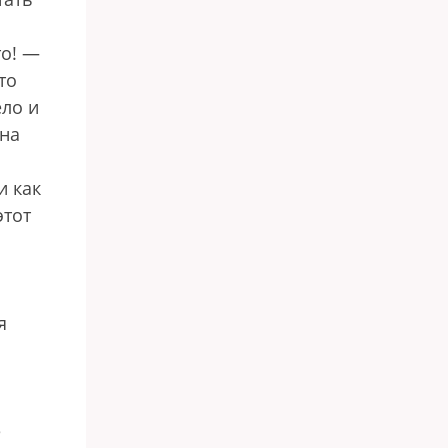
то! —
то
ело и
 на
и как
этот
я
е