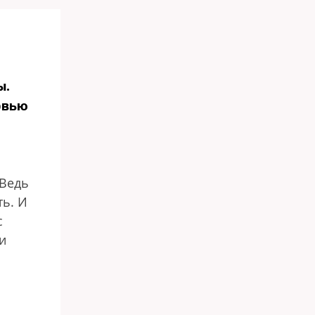
ы.
рвью
 Ведь
ь. И
с
и
В