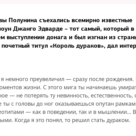
вы Полунина съехались всемирно известные
лоун Джанго Эдварде – тот самый, который в
ем выступлении донага и был изгнан из стран
 почетный титул «Король дураков», дал инте
о, я немного преувеличил — сразу после рождения.
ментов жизни. С этого мига ты начинаешь умират
ое — не потерять ту невинность, естественность, 
е ты с головы до ног оказываешься опутан рамкам
еотипами — как в поведении, так и в мышлении… 
ыми. Когда я это понял, то решил стать дураком.