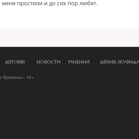
 меня простили и до сих пор любят.
АВТОРЫ
НОВОСТИ
МНЕНИЯ
АРХИВ ЖУРНА
 Времена». 16+