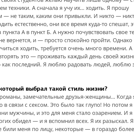
м техники. А сначала я учу их… ходить. Я прошу
 — не таким, каким они привыкли. И никто — ник
дить естественно, они все время куда-то спешат, э
ункта А в пункт Б. А нужно почувствовать свое т
не вернется, и — просто спокойно пройти. Однако
учиться ходить, требуется очень много времени. А
вторять это — проживать каждый день своей жизн
как последний. Я люблю радовать людей, люблю 
 который выбрал такой стиль жизни?
 романы, замечательные друзья-женщины… Когда 
в связи с сексом. Это было так глупо! Но потом я
ни мужчины, и это для меня стало озарением. И я
гих обидел — и я вспомнил всех. Я их разыскал. Я
 били меня по лицу, некоторые — в гораздо боле