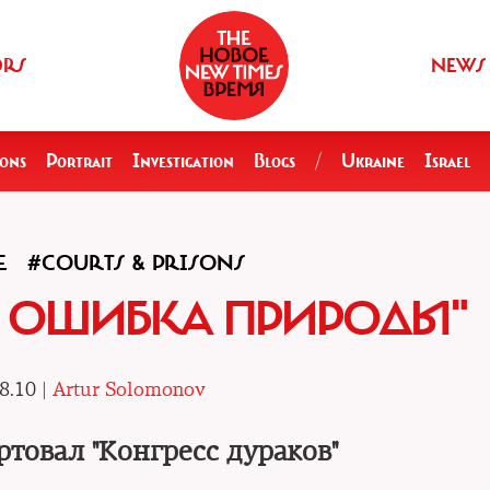
ORS
NEWS
ions
Portrait
Investigation
Blogs
/
Ukraine
Israel
E
#COURTS & PRISONS
 ОШИБКА ПРИРОДЫ"
8.10 |
Artur Solomonov
ртовал "Конгресс дураков"