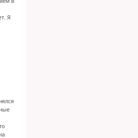
вем в
т. Я
нялся
ьные
то
на