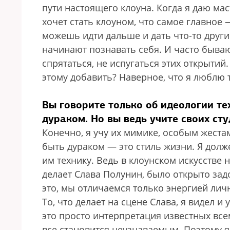
пути настоящего клоуна. Когда я даю мас
хочет стать клоуном, что самое главное 
можешь идти дальше и дать что-то други
начинают познавать себя. И часто быва
спрятаться, не испугаться этих открытий.
этому добавить? Наверное, что я люблю т
Вы говорите только об идеологии тех
дураком. Но вы ведь учите своих сту
Конечно, я учу их мимике, особым жест
быть дураком — это стиль жизни. Я долж
им технику. Ведь в клоунском искусстве н
делает Слава Полунин, было открыто зад
это, мы отличаемся только энергией личн
То, что делает на сцене Слава, я видел и 
это просто интерпретация известных все
все становится неузнаваемым. Поэтому я