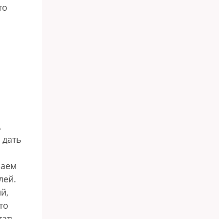
то
А
 дать
лаем
лей.
й,
то
тать