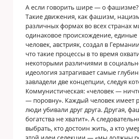
А если говорить шире — о фашизме?
Такие движения, как фашизм, нациз
различных формах во всех странах м
одинаковое происхождение, единые 
человек, австрияк, создал в Германи
что такие процессы в то время охва
некоторыми различиями в социальном
идеология затрагивает самые глуби
завладели две концепции, следуя к
Коммунистическая: «человек — ничто
— поровну». Каждый человек имеет р
люди убивали друг друга. Другая, ф
богатства не хватит». А следователь
выбрать, кто достоин жить, а кто уме
этой идеи селекции — «мы должны р