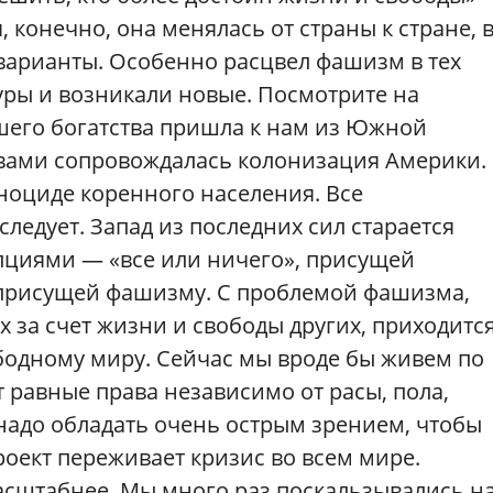
 конечно, она менялась от страны к стране, 
варианты. Особенно расцвел фашизм в тех
туры и возникали новые. Посмотрите на
шего богатства пришла к нам из Южной
твами сопровождалась колонизация Америки.
ноциде коренного населения. Все
следует. Запад из последних сил старается
пциями — «все или ничего», присущей
, присущей фашизму. С проблемой фашизма,
х за счет жизни и свободы других, приходитс
бодному миру. Сейчас мы вроде бы живем по
равные права независимо от расы, пола,
надо обладать очень острым зрением, чтобы
роект переживает кризис во всем мире.
масштабнее. Мы много раз поскальзывались н