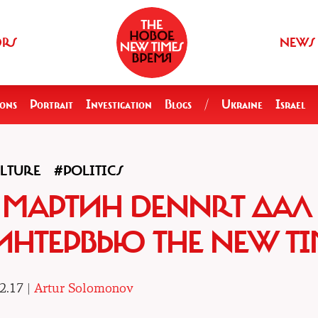
ORS
NEWS
ions
Portrait
Investigation
Blogs
/
Ukraine
Israel
LTURE
#POLITICS
МАРТИН DENNRT ДАЛ
НТЕРВЬЮ THE NEW TI
2.17 |
Artur Solomonov