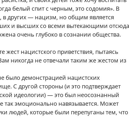
огда белый спит с черным, это содомия». В
, в других — нацизм, но общим является
зших и высших со всеми вытекающими отсюд
ожена очень глубоко в сознании общества.
те жест нацистского приветствия, пытаясь
Вам никогда не отвечали таким же жестом из
о не было демонстрацией нацистских
ище. С другой стороны (и это подтверждает
тской идеологии) — это был неосознанный
ебе так эмоционально навязывается. Может
уки людей, которые были перепуганы тем, что