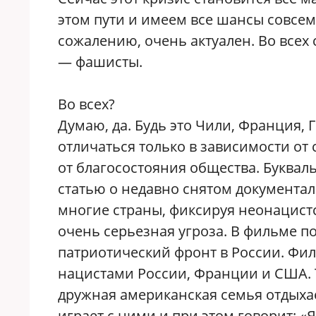
этом пути и имеем все шансы совсем 
сожалению, очень актуален. Во всех
— фашисты.
Во всех?
Думаю, да. Будь это Чили, Франция,
отличаться только в зависимости от
от благосостояния общества. Букваль
статью о недавно снятом документа
многие страны, фиксируя неонацистс
очень серьезная угроза. В фильме п
патриотический фронт в России. Фи
нацистами России, Франции и США. Т
дружная американская семья отдыхае
играет с ними и при этом говорит: «Я