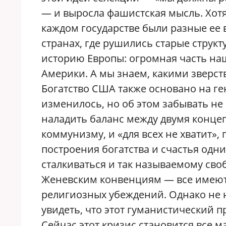
— и выросла фашистская мысль. Хотя,
каждом государстве были разные ее 
странах, где рушились старые струк
историю Европы: огромная часть на
Америки. А мы знаем, какими зверс
Богатство США также основано на ге
изменилось, но об этом забывать не 
наладить баланс между двумя конце
коммунизму, и «для всех не хватит»
построения богатства и счастья одни
сталкиваться и так называемому сво
Женевским конвенциям — все имеют 
религиозных убеждений. Однако не 
увидеть, что этот гуманистический п
Сейчас этот кризис становится все 