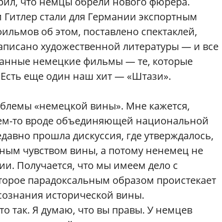
орил, что немцы обрели нового фюрера.
 и Гитлер стали для Германии экспортным
фильмов об этом, поставлено спектаклей,
аписано художественной литературы — и все
ванные немецкие фильмы — те, которые
 Есть еще один наш хит — «Штази».
роблемы «немецкой вины». Мне кажется,
чем-то вроде объединяющей национальной
едавно прошла дискуссия, где утверждалось,
ным чувством вины, а потому ненемец не
и. Получается, что мы имеем дело с
торое парадоксальным образом проистекает
сознания
исторической вины.
это так. Я думаю, что вы правы. У немцев