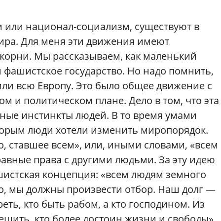
м или национал-социализм, существуют в
ира. Для меня эти движения имеют
корни. Мы рассказываем, как маленький
и фашистское государство. Но надо помнить,
тили всю Европу. Это было общее движение с
 и политическом плане. Дело в том, что эта
нные инстинкты людей. В то время умами
оторым люди хотели изменить миропорядок.
, ставшее всем», или, иными словами, «всем
авные права с другими людьми. За эту идею
ашистская концепция: «всем людям земного
но, мы должны произвести отбор. Наш долг —
реть, кто быть рабом, а кто господином. Из
ешить, кто более достоин жизни и свободы»