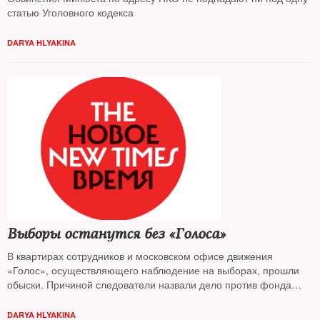
статью Уголовного кодекса
DARYA HLYAKINA
Выборы останутся без «Голоса»
В квартирах сотрудников и московском офисе движения
«Голос», осуществляющего наблюдение на выборах, прошли
обыски. Причиной следователи назвали дело против фонда
«Голос-Поволжье» о неуплате налогов. Однако сами
наблюдатели уверены в политической подоплеке
DARYA HLYAKINA