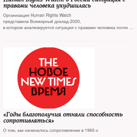
правами человека ухудшилась
Организация Human Rights Watch
представила Всемирный доклад-2020,
в котором анализируется ситуация с правами человека почти в
100 странах. В
России отмечаются преследование НКО, правозащитников и
СМИ, «московское дело»,
притеснение малых народов и пытки. Особую угрозу для
глобальных свобод, по
мнению правозащитников, представляет Китай
«Годы благополучия отняли способность
сопротивляться»
О том, как начиналось сопротивление в 1960-х