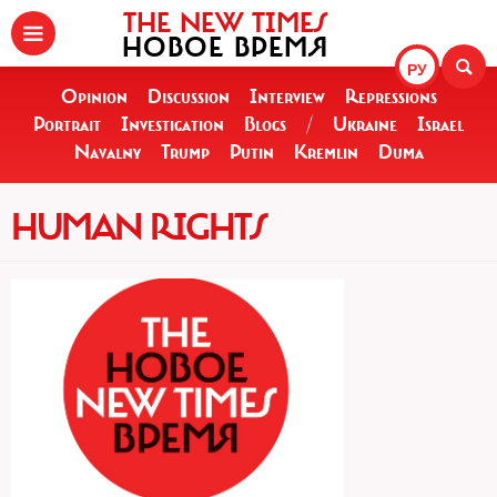
THE NEW TIMES
НОВОЕ ВРЕМЯ
РУ
Opinion
Discussion
Interview
Repressions
Portrait
Investigation
Blogs
/
Ukraine
Israel
Navalny
Trump
Putin
Kremlin
Duma
HUMAN RIGHTS