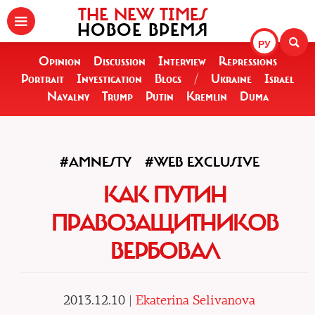
THE NEW TIMES
НОВОЕ ВРЕМЯ
РУ
Opinion
Discussion
Interview
Repressions
Portrait
Investigation
Blogs
/
Ukraine
Israel
Navalny
Trump
Putin
Kremlin
Duma
#AMNESTY
#WEB EXCLUSIVE
КАК ПУТИН
ПРАВОЗАЩИТНИКОВ
ВЕРБОВАЛ
2013.12.10 |
Ekaterina Selivanova