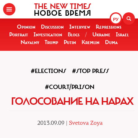
THE NEW TIMES
НОВОЕ ВРЕМЯ
РУ
Opinion
Discussion
Interview
Repressions
Portrait
Investigation
Blogs
/
Ukraine
Israel
Navalny
Trump
Putin
Kremlin
Duma
#ELECTIONS
#STOP PRESS
#COURT/PRISON
ГОЛОСОВАНИЕ НА НАРАХ
2013.09.09 |
Svetova Zoya