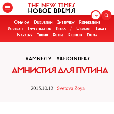
THE NEW TIMES
НОВОЕ ВРЕМЯ
РУ
Opinion
Discussion
Interview
Repressions
Portrait
Investigation
Blogs
/
Ukraine
Israel
Navalny
Trump
Putin
Kremlin
Duma
#AMNESTY
#REJOINDERS
АМНИСТИЯ ДЛЯ ПУТИНА
2013.10.12 |
Svetova Zoya