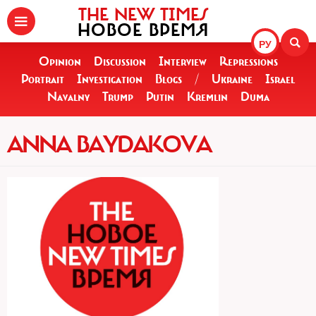
THE NEW TIMES
НОВОЕ ВРЕМЯ
РУ
Opinion
Discussion
Interview
Repressions
Portrait
Investigation
Blogs
/
Ukraine
Israel
Navalny
Trump
Putin
Kremlin
Duma
ANNA BAYDAKOVA