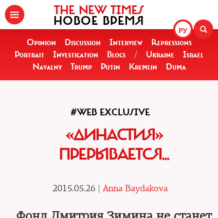
THE NEW TIMES
НОВОЕ ВРЕМЯ
РУ
Opinion
Discussion
Interview
Repressions
Portrait
Investigation
Blogs
/
Ukraine
Israel
Navalny
Trump
Putin
Kremlin
Duma
#WEB EXCLUSIVE
«ДИНАСТИЯ»
ПРЕРЫВАЕТСЯ...
2015.05.26 |
Anna Baydakova
Фонд Дмитрия Зимина не станет