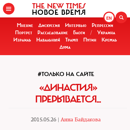
THE NEW TIMES
НОВОЕ ВРЕМЯ
EN
Мнение
Дискуссия
Интервью
Репрессии
Портрет
Расследование
Блоги
/
Украина
Израиль
Навальный
Трамп
Путин
Кремль
Дума
#ТОЛЬКО НА САЙТЕ
«ДИНАСТИЯ»
ПРЕРЫВАЕТСЯ...
2015.05.26 |
Анна Байдакова