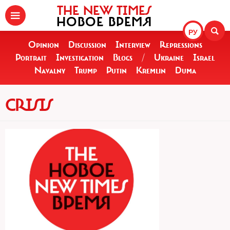
THE NEW TIMES
НОВОЕ ВРЕМЯ
РУ
Opinion
Discussion
Interview
Repressions
Portrait
Investigation
Blogs
/
Ukraine
Israel
Navalny
Trump
Putin
Kremlin
Duma
CRISIS