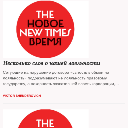
Несколько слов о нашей лояльности
Сетующие на нарушение договора «сытость в обмен на
лояльность» подразумевают не лояльность правовому
государству, а покорность захватившей власть корпорации,
отмечает
Виктор Шендерович
, но с ней договариваться
невозможно
VIKTOR SHENDEROVICH