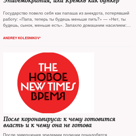
Эпидемократия, или Кремль как бункер
Государство повело себя как папаша из анекдота, потерявший
работу: «Папа, теперь ты будешь меньше пить?» — «Нет, ты
будешь, сынок, меньше есть». Запахло домашним насилием:
Кремль, боясь глубинного народа, готовится к обороне, считает
Андрей Колесников
ANDREY KOLESNIKOV*
После коронавируса: к чему готовится
власть и к чему она не готова
После завершения эпидемии полиции понадобятся