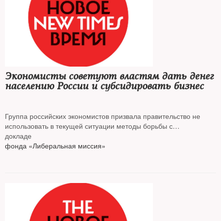
Экономисты советуют властям дать денег
населению России и субсидировать бизнес
Группа российских экономистов призвала правительство не
использовать в текущей ситуации методы борьбы с
предыдущими кризисами, а раздать людям деньги, говорится в
докладе
фонда «Либеральная миссия»