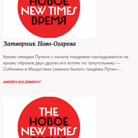
Затворник Ново-Огарева
Кризис имиджа Путина с начала пандемии накладывается на
кризис образов двух других его коллег по треугольнику —
Собянина и Мишустина (замена былого тандема Путин–
Медведев), отмечает
Андрей Колесников
, в сумме — это
политический кризис власти
ANDREY KOLESNIKOV*