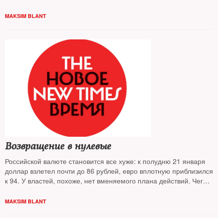
очередной волны кризиса, который переживает российская
экономика последние два года
MAKSIM BLANT
Возвращение в нулевые
Российской валюте становится все хуже: к полудню 21 января
доллар взлетел почти до 86 рублей, евро вплотную приблизился
к 94. У властей, похоже, нет вменяемого плана действий. Чего
ждать?
MAKSIM BLANT