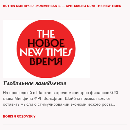
BUTRIN DMITRIY, ID «KOMMERSANT» — SPETSIALNO DLYA THE NEW TIMES
Глобальное замедление
На прошедшей в Шанхае встрече министров финансов G20
глава Минфина ФРГ Вольфганг Шойбле призвал коллег
оставить мысли о стимулировании экономического роста
привычными мерами денежной и бюджетной политики.
Ситуация не позволяет: с одной стороны — переизбыток
BORIS GROZOVSKIY
ликвидности при нулевых ставках, с другой — высокий уровень
долга. Уже звучат опасения: мир — у порога новой рецессии