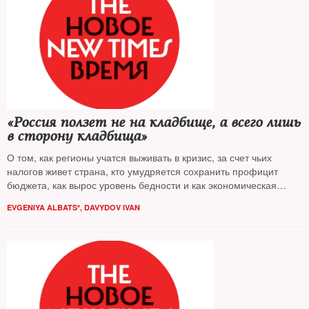
«Россия ползет не на кладбище, а всего лишь
в сторону кладбища»
О том, как регионы учатся выживать в кризис, за счет чьих
налогов живет страна, кто умудряется сохранить профицит
бюджета, как вырос уровень бедности и как экономическая
ситуация влияет на перспективы политических протестов, —
EVGENIYA ALBATS*
,
DAVYDOV IVAN
The New Times разговаривал с доктором географических наук,
профессором МГУ, директором региональных программ
Независимого института социальной политики Натальей
Зубаревич