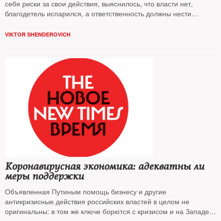
себя риски за свои действия, выяснилось, что власти нет,
благодетель испарился, а ответственность должны нести
губернаторы, отобранные вовсе не для этого, констатирует
Виктор Шендерович
VIKTOR SHENDEROVICH
Коронавирусная экономика: адекватны ли
меры поддержки
Объявленная Путиным помощь бизнесу и другие
антикризисные действия российских властей в целом не
оригинальны: в том же ключе борются с кризисом и на Западе.