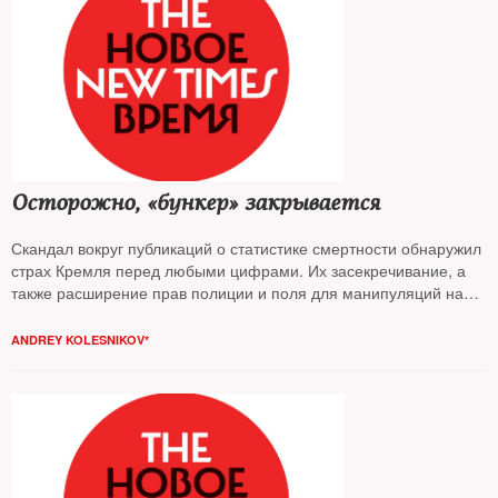
Осторожно, «бункер» закрывается
Скандал вокруг публикаций о статистике смертности обнаружил
страх Кремля перед любыми цифрами. Их засекречивание, а
также расширение прав полиции и поля для манипуляций на
выборах — признаки подготовки к большим неприятностям,
считает
Андрей Колесников
ANDREY KOLESNIKOV*