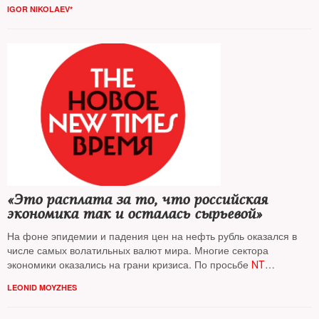
Но некоторые шаги Кремля — весьма спорны, пишет экономист
IGOR NIKOLAEV*
Игорь Николаев
«Это расплата за то, что российская
экономика так и осталась сырьевой»
На фоне эпидемии и падения цен на нефть рубль оказался в
числе самых волатильных валют мира. Многие сектора
экономики оказались на грани кризиса. По просьбе
NT
экономисты оценили, насколько адекватны в этой ситуации
LEONID MOYZHES
действия российских властей