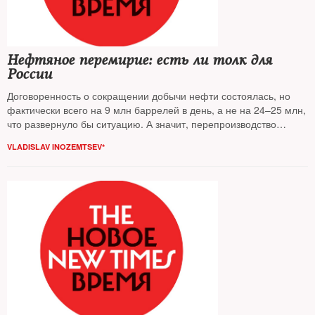
Нефтяное перемирие: есть ли толк для
России
Договоренность о сокращении добычи нефти состоялась, но
фактически всего на 9 млн баррелей в день, а не на 24–25 млн,
что развернуло бы ситуацию. А значит, перепроизводство
сохранится, сводя на нет иллюзорные выгоды, считает
VLADISLAV INOZEMTSEV*
Владислав Иноземцев