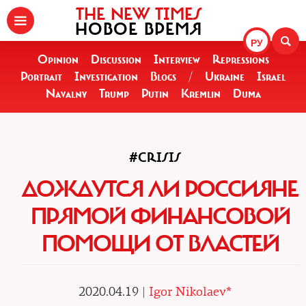
THE NEW TIMES
НОВОЕ ВРЕМЯ
РУ
Opinion
Discussion
Interview
Repressions
Portrait
Investigation
Blogs
/
Ukraine
Israel
Navalny
Trump
Putin
Kremlin
Duma
#CRISIS
ДОЖДУТСЯ ЛИ РОССИЯНЕ
ПРЯМОЙ ФИНАНСОВОЙ
ПОМОЩИ ОТ ВЛАСТЕЙ
2020.04.19 |
Igor Nikolaev*