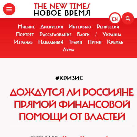
THE NEW TIMES
НОВОЕ ВРЕМЯ
EN
Мнение
Дискуссия
Интервью
Репрессии
Портрет
Расследование
Блоги
/
Украина
Израиль
Навальный
Трамп
Путин
Кремль
Дума
#КРИЗИС
ДОЖДУТСЯ ЛИ РОССИЯНЕ
ПРЯМОЙ ФИНАНСОВОЙ
ПОМОЩИ ОТ ВЛАСТЕЙ