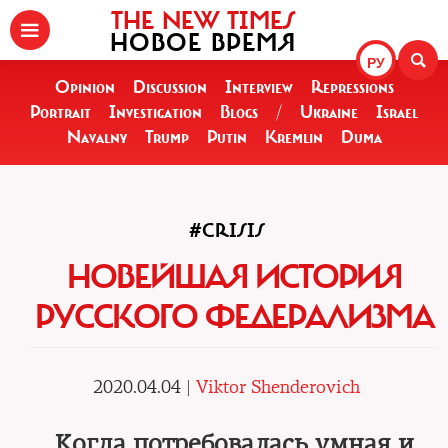
THE NEW TIMES
НОВОЕ ВРЕМЯ
РУ
Opinion
Discussion
Interview
Repressions
Portrait
Investigation
Blogs
/
Ukraine
Israel
Navalny
Trump
Putin
Kremlin
Duma
#CRISIS
НОВЕЙШАЯ ИСТОРИЯ
РУССКОГО ФЕДЕРАЛИЗМА
2020.04.04 |
Viktor Shenderovich
Когда потребовалась умная и