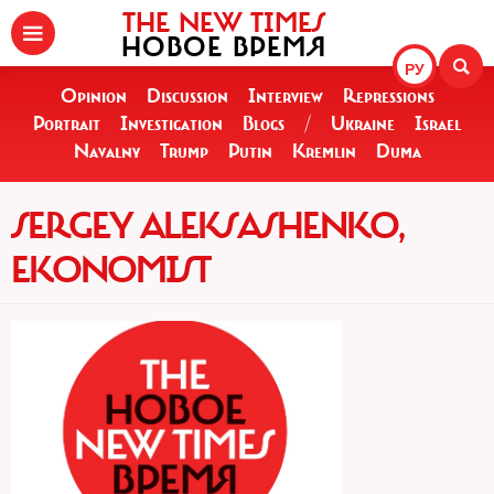
THE NEW TIMES
НОВОЕ ВРЕМЯ
РУ
Opinion
Discussion
Interview
Repressions
Portrait
Investigation
Blogs
/
Ukraine
Israel
Navalny
Trump
Putin
Kremlin
Duma
SERGEY ALEKSASHENKO,
EKONOMIST