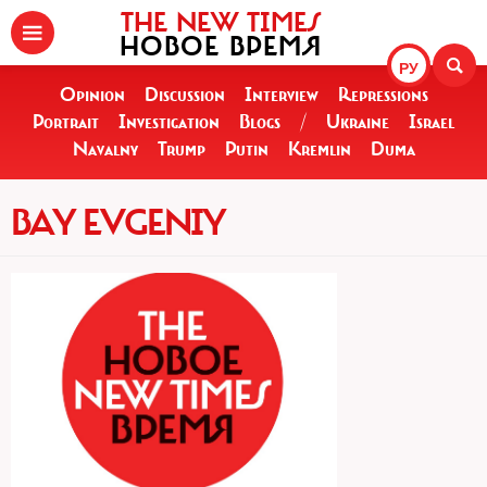
THE NEW TIMES
НОВОЕ ВРЕМЯ
РУ
Opinion
Discussion
Interview
Repressions
Portrait
Investigation
Blogs
/
Ukraine
Israel
Navalny
Trump
Putin
Kremlin
Duma
BAY EVGENIY