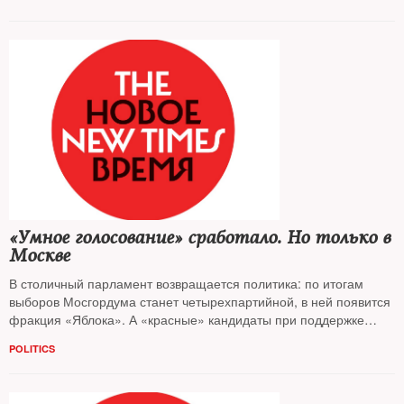
России, Украины и Белоруссии
«Умное голосование» сработало. Но только в
Москве
В столичный парламент возвращается политика: по итогам
выборов Мосгордума станет четырехпартийной, в ней появится
фракция «Яблока». А «красные» кандидаты при поддержке
Навального одолели влиятельных единороссов, включая их
POLITICS
лидера Метельского. ЕР стала оппозицией в Хабаровском крае