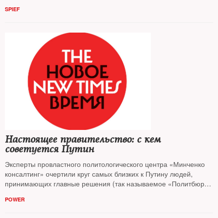
главных темах ПМЭФ-2019 — корреспондент NT
SPIEF
Настоящее правительство: с кем
советуется Путин
Эксперты провластного политологического центра «Минченко
консалтинг» очертили круг самых близких к Путину людей,
принимающих главные решения (так называемое «Политбюро
2.0»). Из него, по мнению авторов доклада, выпал Вячеслав
POWER
Володин, зато вошли старые друзья президента