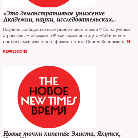
«Это демонстративное унижение
Академии, науки, исследовательских
институтов»
Научное сообщество возмущено новой атакой ФСБ на ученых:
агрессивным обыском в Физическом институте РАН и делом
против семьи известного физика-оптика Сергея Канорского.
NT
поговорил с
Ольгой Канорской
и академиком РАН
Абдусаламом
REPRESSIONS
Гусейновым
Новые точки кипения: Элиста, Якутск,