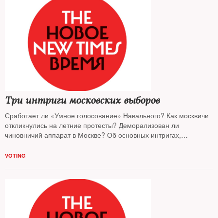
Три интриги московских выборов
Сработает ли «Умное голосование» Навального? Как москвичи
откликнулись на летние протесты? Деморализован ли
чиновничий аппарат в Москве? Об основных интригах,
оставшихся на выборах Мосгордумы, корреспонденту
NT
рассказали известные политические эксперты
VOTING