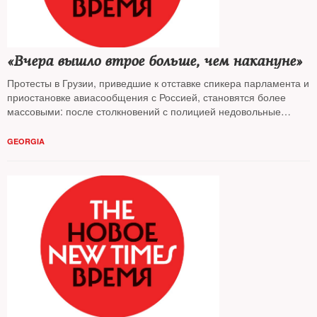
«Вчера вышло втрое больше, чем накануне»
Протесты в Грузии, приведшие к отставке спикера парламента и
приостановке авиасообщения с Россией, становятся более
массовыми: после столкновений с полицией недовольные
требуют отставки главы МВД. Общество устало от 7-летнего
правления партии Иванишвили, считает политолог
Гела
GEORGIA
Васадзе