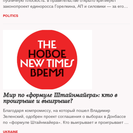
публичную плоскость: в правительстве открыто критикуют
законопроект единоросса Горелкина, АП и силовики — за его
принятие. О причинах публичного спора во власти рассказали
POLITICS
эксперты
NT
Мир по «формуле Штайнмайера»: кто в
проигрыше и выигрыше?
Благодаря компромиссу, на который пошел Владимир
Зеленский, одобрен проект соглашения о выборах в Донбассе
по «формуле Штайнмайера». Кто выигрывает и проигрывает от
новых договоренностей? На вопросы
NT
ответили эксперты из
UKRAINE