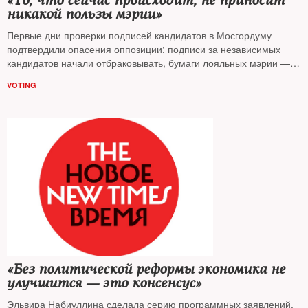
«То, что сейчас происходит, не приносит
никакой пользы мэрии»
Первые дни проверки подписей кандидатов в Мосгордуму
подтвердили опасения оппозиции: подписи за независимых
кандидатов начали отбраковывать, бумаги лояльных мэрии —
проверяют за закрытыми дверями и подтверждают. О стратегии
VOTING
властей
NT
спросил экспертов по выборам
«Без политической реформы экономика не
улучшится — это консенсус»
Эльвира Набиуллина сделала серию программных заявлений,