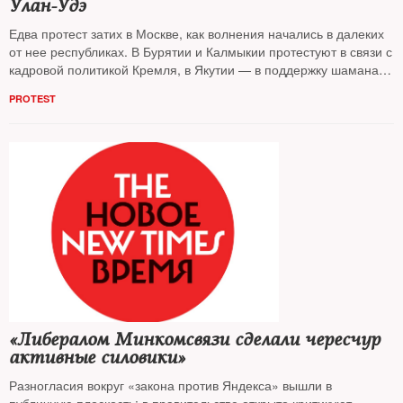
Улан-Удэ
Едва протест затих в Москве, как волнения начались в далеких
от нее республиках. В Бурятии и Калмыкии протестуют в связи с
кадровой политикой Кремля, в Якутии — в поддержку шамана
Габышева. Лояльность вышла из моды, отмечают эксперты
NT
PROTEST
«Либералом Минкомсвязи сделали чересчур
активные силовики»
Разногласия вокруг «закона против Яндекса» вышли в