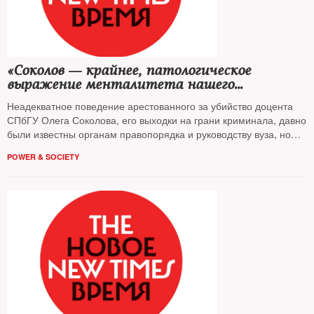
«Соколов — крайнее, патологическое
выражение менталитета нашего
начальства»
Неадекватное поведение арестованного за убийство доцента
СПбГУ Олега Соколова, его выходки на грани криминала, давно
были известны органам правопорядка и руководству вуза, но
сходили ему с рук. Насколько характерна такая
POWER & SOCIETY
вседозволенность для нынешней «элиты», рассуждают
опрошенные
NT
эксперты