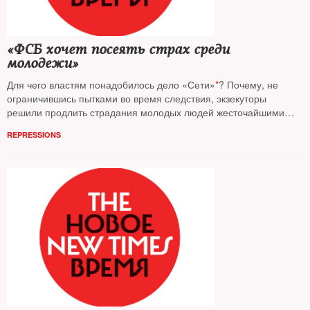
«ФСБ хочет посеять страх среди
молодежи»
Для чего властям понадобилось дело «Сети»
*
? Почему, не
ограничившись пытками во время следствия, экзекуторы
решили продлить страдания молодых людей жесточайшими
приговорами? Есть ли шанс на пересмотр дела или УДО? На
REPRESSIONS
вопросы
NT
ответили юристы и правозащитники