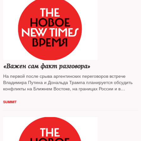
«Важен сам факт разговора»
На первой после срыва аргентинских переговоров встрече
Владимира Путина и Дональда Трампа планируется обсудить
конфликты на Ближнем Востоке, на границах России и в
Латинской Америке. Эксперты-международники, опрошенные
NT
, уверены: это общение ради общения
SUMMIT