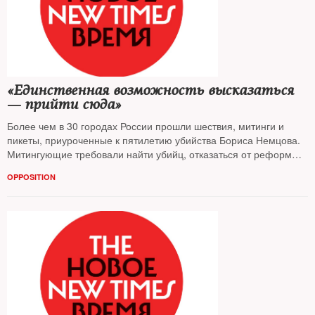
«Единственная возможность высказаться
— прийти сюда»
Более чем в 30 городах России прошли шествия, митинги и
пикеты, приуроченные к пятилетию убийства Бориса Немцова.
Митингующие требовали найти убийц, отказаться от реформы
Конституции, выступали в защиту экологии и политзаключенных.
OPPOSITION
В Москве прошла крупнейшая акция оппозиции с сентября
2019-го