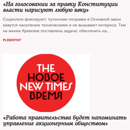
«На голосовании за правку Конституции
власти нарисуют любую явку»
Социологи фиксируют: путинские поправки в Основной закон
кажутся населению техническими и не вызывают интереса. Тем
не менее Кремлем поставлена задача: обеспечить на
плебисците явку более 50%.
NT
спросил у экспертов, как она
PLEBISTSIT
будет решена
«Работа правительства будет напоминать
управление акционерным обществом»