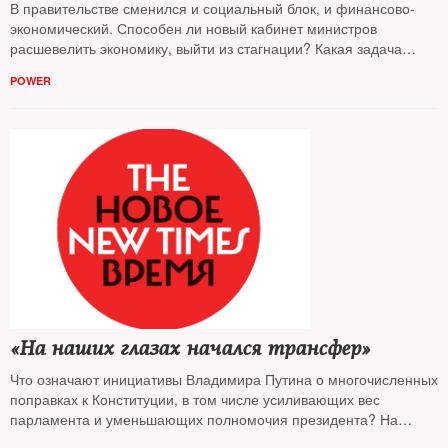
В правительстве сменился и социальный блок, и финансово-
экономический. Способен ли новый кабинет министров
расшевелить экономику, выйти из стагнации? Какая задача
ставится? На вопросы
NT
ответили экономические
POWER
обозреватели и политологи
«На наших глазах начался трансфер»
Что означают инициативы Владимира Путина о многочисленных
поправках к Конституции, в том числе усиливающих вес
парламента и уменьшающих полномочия президента? На
вопросы
NT
ответили известные политологи