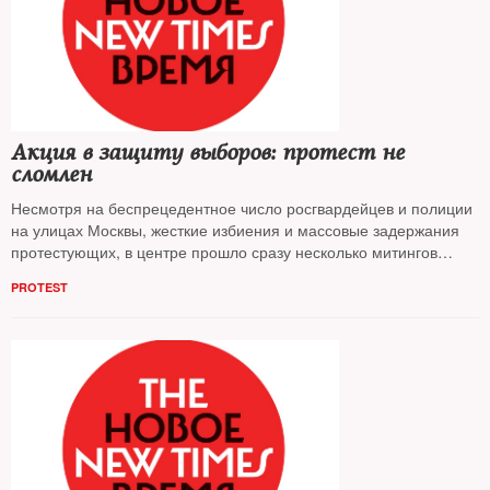
Акция в защиту выборов: протест не
сломлен
Несмотря на беспрецедентное число росгвардейцев и полиции
на улицах Москвы, жесткие избиения и массовые задержания
протестующих, в центре прошло сразу несколько митингов
несогласных с произволом властей. На протест вышли, по
PROTEST
разным оценкам, от 10000 до 30000 человек