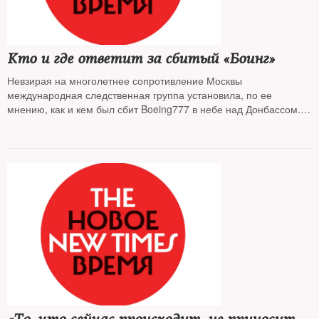
Кто и где ответит за сбитый «Боинг»
Невзирая на многолетнее сопротивление Москвы
международная следственная группа установила, по ее
мнению, как и кем был сбит Boeing777 в небе над Донбассом.
Обвиняемых россиян будут заочно судить в Голландии, а
Страсбургский суд рассмотрит иски к России 350 родственников
погибших