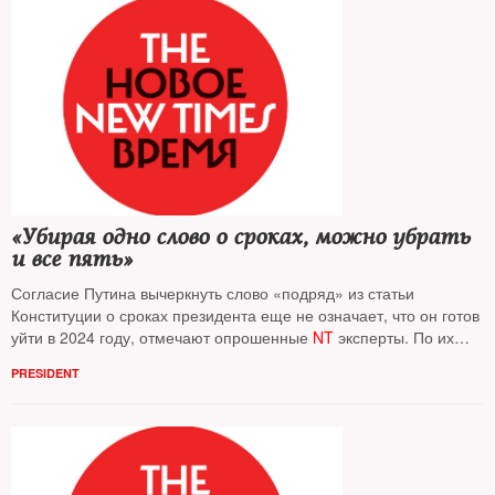
«Убирая одно слово о сроках, можно убрать
и все пять»
Согласие Путина вычеркнуть слово «подряд» из статьи
Конституции о сроках президента еще не означает, что он готов
уйти в 2024 году, отмечают опрошенные
NT
эксперты. По их
мнению, никакой готовности что-либо менять хозяин Кремля не
PRESIDENT
продемонстрировал