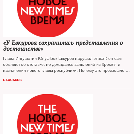
«У Евкурова сохранились представления о
достоинстве»
Глава Ингушетии Юнус-Бек Евкуров нарушил этикет: он сам
объявил об отставке, не дожидаясь заявлений из Кремля и
назначения нового главы республики. Почему это произошло и
насколько уникален такой демарш? На вопросы NT ответили
CAUCASUS
эксперты по региональной политике и Кавказу