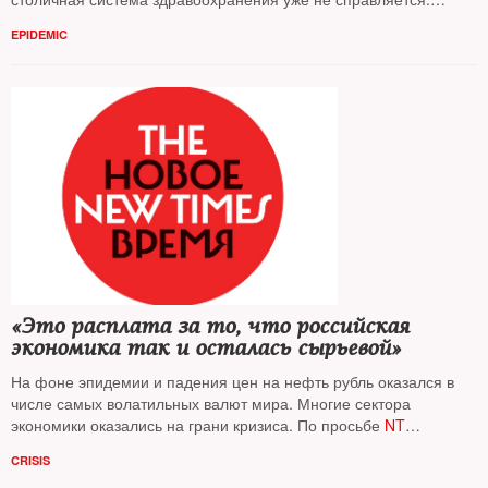
Корреспондент
NT
обобщил рассказы тех, кому не повезло
EPIDEMIC
оказаться в больнице № 40
«Это расплата за то, что российская
экономика так и осталась сырьевой»
На фоне эпидемии и падения цен на нефть рубль оказался в
числе самых волатильных валют мира. Многие сектора
экономики оказались на грани кризиса. По просьбе
NT
экономисты оценили, насколько адекватны в этой ситуации
CRISIS
действия российских властей