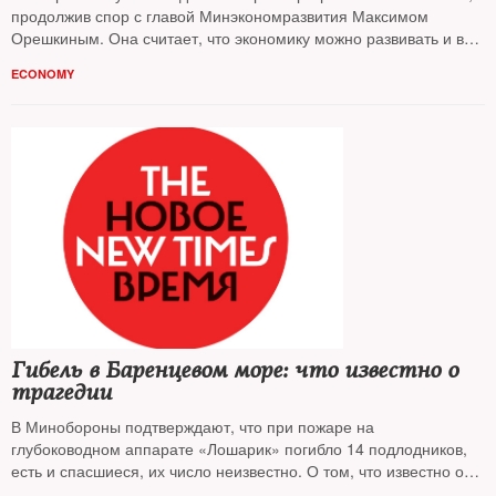
продолжив спор с главой Минэкономразвития Максимом
Орешкиным. Она считает, что экономику можно развивать и в
период санкций — нужны реформы, а к ним не приступают. Ее
ECONOMY
высказывания
NT
обсудил с экспертами
Гибель в Баренцевом море: что известно о
трагедии
В Минобороны подтверждают, что при пожаре на
глубоководном аппарате «Лошарик» погибло 14 подлодников,
есть и спасшиеся, их число неизвестно. О том, что известно о
подлодке, ее миссии и причинах аварии — корреспондент
NT