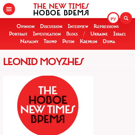
THE NEW TIMES
НОВОЕ ВРЕМЯ
РУ
Opinion
Discussion
Interview
Repressions
Portrait
Investigation
Blogs
/
Ukraine
Israel
Navalny
Trump
Putin
Kremlin
Duma
LEONID MOYZHES