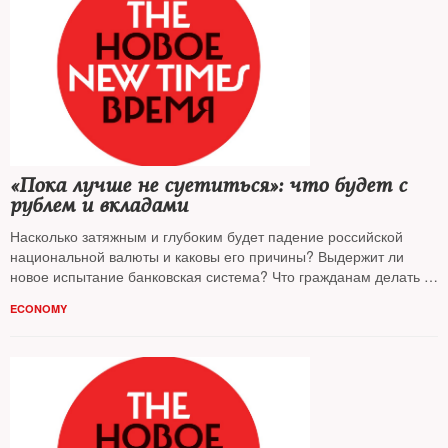
«Пока лучше не суетиться»: что будет с
рублем и вкладами
Насколько затяжным и глубоким будет падение российской
национальной валюты и каковы его причины? Выдержит ли
новое испытание банковская система? Что гражданам делать с
NT
рублем и валютой? На вопросы
ответили известные
ECONOMY
экономисты