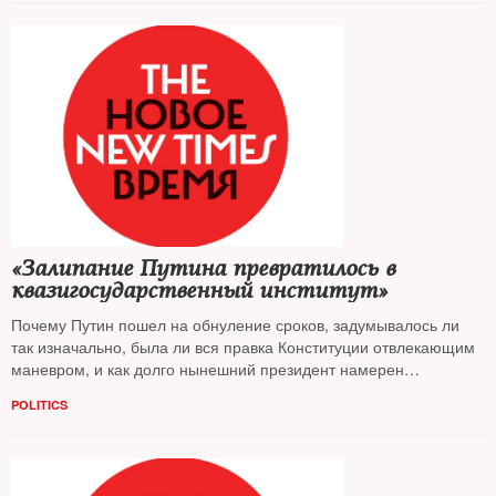
«Залипание Путина превратилось в
квазигосударственный институт»
Почему Путин пошел на обнуление сроков, задумывалось ли
так изначально, была ли вся правка Конституции отвлекающим
маневром, и как долго нынешний президент намерен
оставаться у руля? На вопросы
NT
ответили известные
POLITICS
политологи