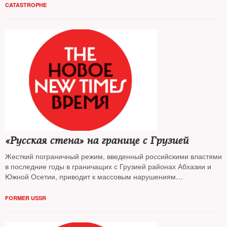
CATASTROPHE
«Русская стена» на границе с Грузией
Жесткий пограничный режим, введенный российскими властями
в последние годы в граничащих с Грузией районах Абхазии и
Южной Осетии, приводит к массовым нарушениям
основополагающих прав и свобод. Это зона бедствия,
констатирует Amnesty International
FORMER USSR