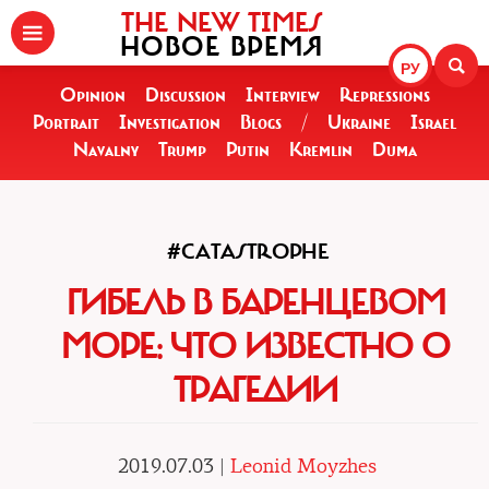
THE NEW TIMES
НОВОЕ ВРЕМЯ
РУ
Opinion
Discussion
Interview
Repressions
Portrait
Investigation
Blogs
/
Ukraine
Israel
Navalny
Trump
Putin
Kremlin
Duma
#CATASTROPHE
ГИБЕЛЬ В БАРЕНЦЕВОМ
МОРЕ: ЧТО ИЗВЕСТНО О
ТРАГЕДИИ
2019.07.03 |
Leonid Moyzhes