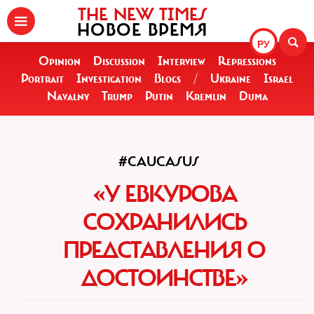
THE NEW TIMES
НОВОЕ ВРЕМЯ
РУ
Opinion
Discussion
Interview
Repressions
Portrait
Investigation
Blogs
/
Ukraine
Israel
Navalny
Trump
Putin
Kremlin
Duma
#CAUCASUS
«У ЕВКУРОВА
СОХРАНИЛИСЬ
ПРЕДСТАВЛЕНИЯ О
ДОСТОИНСТВЕ»